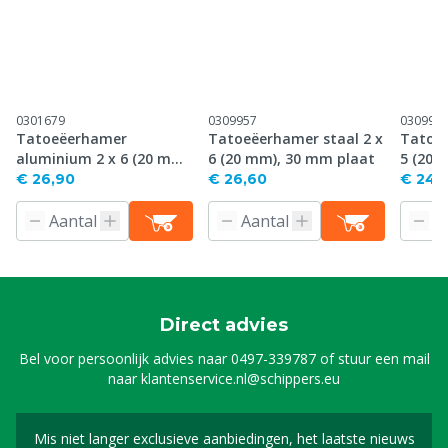
0301679
0309957
030995
Tatoeëerhamer
Tatoeëerhamer staal 2 x
Tatoeë
aluminium 2 x 6 (20 mm),
6 (20 mm), 30 mm plaat
5 (20 
30 mm plaat
€ 26,90
€ 26,60
€ 24,
Direct advies
Bel voor persoonlijk advies naar
0497-339787
of stuur een mail
naar
klantenservice.nl@schippers.eu
Mis niet langer exclusieve aanbiedingen, het laatste nieuws
Schrijf je in voor onze n