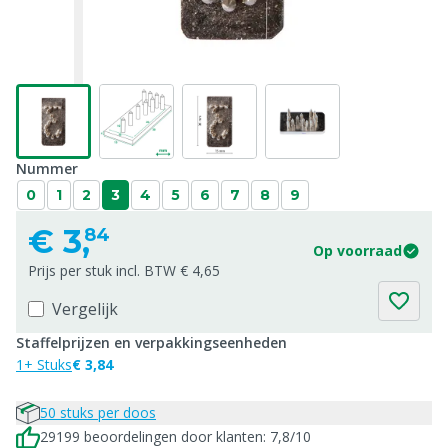
Nummer
0
1
2
3
4
5
6
7
8
9
€
3,
84
Op voorraad
Prijs per stuk incl. BTW € 4,65
Vergelijk
Staffelprijzen en verpakkingseenheden
1+ Stuks
€ 3,84
50 stuks per doos
29199 beoordelingen door klanten: 7,8/10