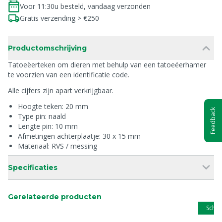
Voor 11:30u besteld, vandaag verzonden
Gratis verzending > €250
Productomschrijving
Tatoeëerteken om dieren met behulp van een tatoeëerhamer
te voorzien van een identificatie code.
Alle cijfers zijn apart verkrijgbaar.
Hoogte teken: 20 mm
Feedback
Type pin: naald
Lengte pin: 10 mm
Afmetingen achterplaatje: 30 x 15 mm
Materiaal: RVS / messing
Specificaties
Gerelateerde producten
Schip