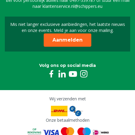
Bel voor persoonlijk advies naar
0497-339787
of stuur een mail
4311152
naar
klantenservice.nl@schippers.eu
Fuse 3A voor besturingscircuit Porky's pick-up,
roze
Mis niet langer exclusieve aanbiedingen, het laatste nieuws
Schrijf je in voor onze n
8808013
en onze events. Meld je aan voor onze mailing.
Zekering 5A voor oplaadcircuit Porky's pick-up,
Aanmelden
oranje
8808014
Volg ons op social media
Wij verzenden met
Onze betaalmethoden