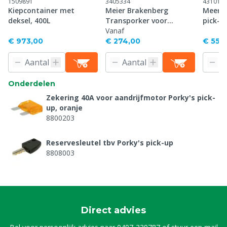
1509891
3405334
431015
Kiepcontainer met
Meier Brakenberg
Meerij
deksel, 400L
Transporker voor
pick-u
vleesvarkens
Vanaf
€ 973,00
€ 274,00
€ 558
Onderdelen
Zekering 40A voor aandrijfmotor Porky's pick-
up, oranje
8800203
Reservesleutel tbv Porky's pick-up
8808003
Zekering 20A voor rollenmotor Porky's pick-up,
geel
8808754
Direct advies
Oplader tbv Kadaverwagen Porky's pick up