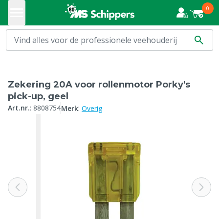
0
Zekering 20A voor rollenmotor Porky's
pick-up, geel
:
Art.nr.
:
8808754
Merk
Overig