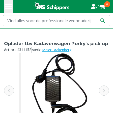
0
Oplader tbv Kadaverwagen Porky's pick up
:
Art.nr.
:
4311152
Merk
Meier Brakenberg