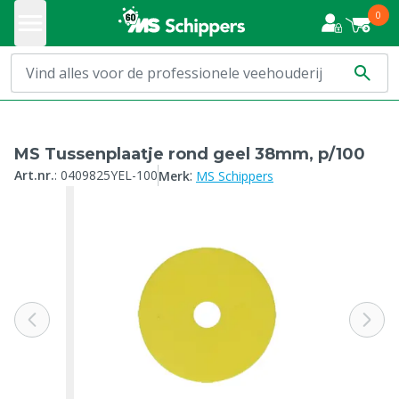
0
MS Tussenplaatje rond geel 38mm, p/100
:
Art.nr.
:
0409825YEL-100
Merk
MS Schippers