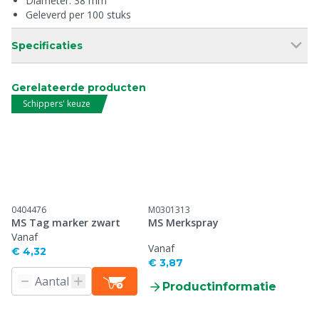
Diameter: 38 mm
Geleverd per 100 stuks
Specificaties
Gerelateerde producten
Schippers' keuze
0404476
M0301313
MS Tag marker zwart
MS Merkspray
Vanaf
Vanaf
€ 4,32
€ 3,87
Productinformatie