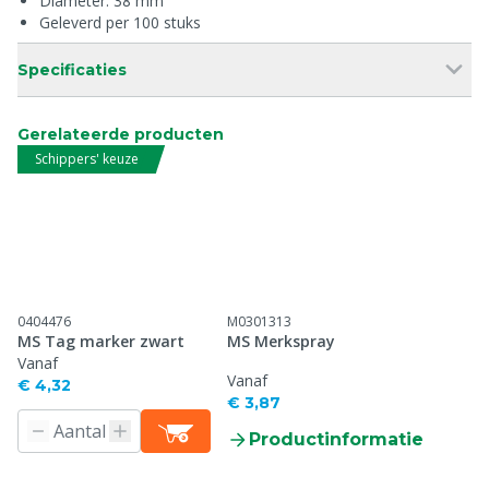
Diameter: 38 mm
Geleverd per 100 stuks
Specificaties
Gerelateerde producten
Schippers' keuze
0404476
M0301313
MS Tag marker zwart
MS Merkspray
Vanaf
Vanaf
€ 4,32
€ 3,87
Productinformatie