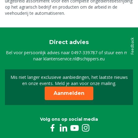
uitgebreid assortiment voor een complete ongediertebestrijding
op het agrarisch bedrijf en producten om de arbeid in de
veehouderij te automatiseren.
Feedback
Direct advies
Bel voor persoonlijk advies naar
0497-339787
of stuur een mail
naar
klantenservice.nl@schippers.eu
Mis niet langer exclusieve aanbiedingen, het laatste nieuws
Schrijf je in voor onze n
en onze events. Meld je aan voor onze mailing.
Aanmelden
Volg ons op social media