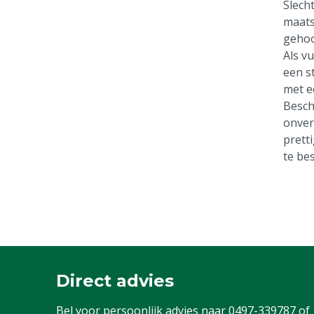
Slech
maats
gehoo
Als v
een s
met e
Besch
onver
prett
te be
Direct advies
Bel voor persoonlijk advies naar
0497-339787
of