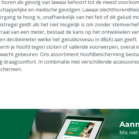
t horen als gevolg van lawaai behoort tot de meest voorko
chappelijke en medische gevolgen. Lawaai slechthorendheid 
rgang te hoog is, onafhankelijk van het feit of dit geluid m
uistregel geldt: als het niet mogelijk is om zonder stemver
traal van een meter, bestaat de kans op het ontwikkelen van
en decibelmeter welke het geluidsniveau in dB(A) aan geeft.
erm je hoofd tegen stoten of vallende voorwerpen, overal k
wacht gebeuren. Ons assortiment hoofdbescherming bestaat
ig draagcomfort. In combinatie met verschillende accessoires
schermen.
Aanm
Schrijf
Mis niet