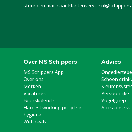
stuur een mail naar
klantenservice.nl@schippers
Over MS Schippers
Advies
MS Schippers App
Ongediertebes
Over ons
Schoon drink
Merken
Kleurensyste
Vacatures
Persoonlijke 
Beurskalender
Vogelgriep
Hardest working people in
Afrikaanse v
hygiene
Web deals