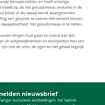
mende beroepsziekten en heeft ernstige
treedt op als het geluidsniveau (volume) in de
ooi klinkt of als lawaai wordt waargenomen.
heffing een gesprek te voeren met iemand binnen
 lawaaidoofheid. Het geluidsniveau is te meten
unnen dingen fout gaan en overal kan iets
 uit veiligheidshelmen en stootpetten met een
 zijn ook de oren, de ogen en het gelaat tegelijk
elden nieuwsbrief
 je in voor onze nieuwsbrief
 langer exclusieve aanbiedingen, het laatste