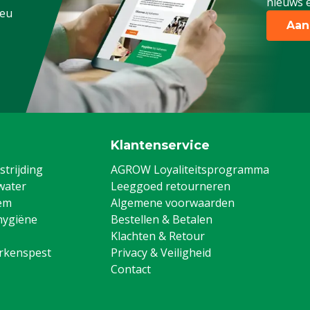
nieuws e
.eu
Aan
Klantenservice
trijding
AGROW Loyaliteitsprogramma
water
Leeggoed retourneren
em
Algemene voorwaarden
hygiëne
Bestellen & Betalen
Klachten & Retour
arkenspest
Privacy & Veiligheid
Contact