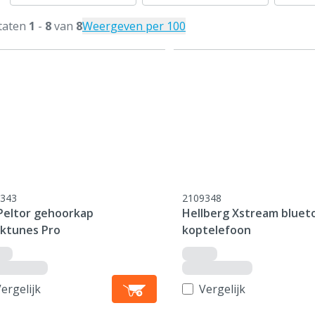
taten
1
-
8
van
8
Weergeven per 100
343
2109348
Peltor gehoorkap
Hellberg Xstream bluet
ktunes Pro
koptelefoon
ergelijk
Vergelijk