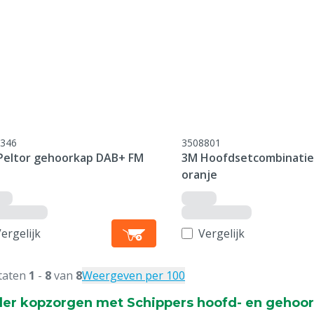
346
3508801
Peltor gehoorkap DAB+ FM
3M Hoofdsetcombinatie
oranje
ergelijk
Vergelijk
taten
1
-
8
van
8
Weergeven per 100
er kopzorgen met Schippers hoofd- en gehoo