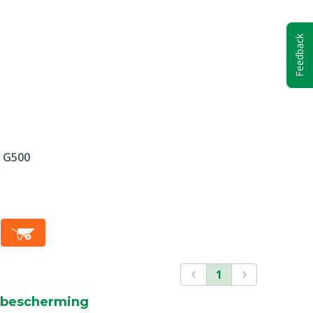
Feedback
 G500
1
rbescherming