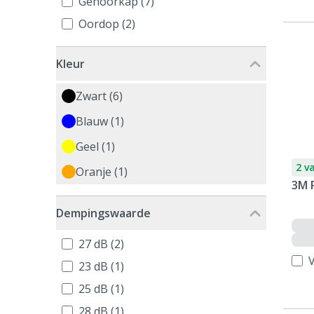
Gehoorkap (7)
Oordop (2)
Kleur
Zwart (6)
Blauw (1)
Geel (1)
2 v
Oranje (1)
3M 
Dempingswaarde
27 dB (2)
V
23 dB (1)
25 dB (1)
28 dB (1)