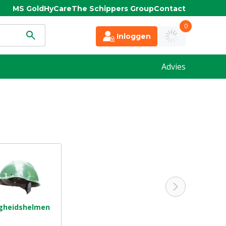
MS Gold
HyCare
The Schippers Group
Contact
0
Inloggen
Advies
igheidshelmen