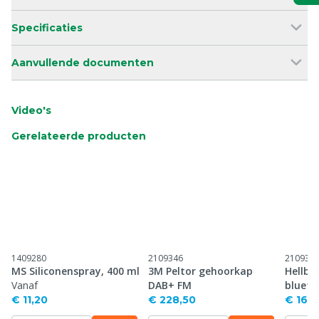
Specificaties
Aanvullende documenten
Video's
Gerelateerde producten
1409280
2109346
210934
MS Siliconenspray, 400 ml
3M Peltor gehoorkap
Hellbe
Vanaf
DAB+ FM
blueto
€ 11,20
€ 228,50
€ 161,