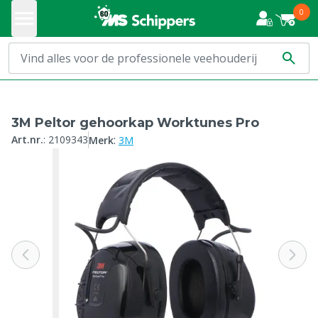
0
3M Peltor gehoorkap Worktunes Pro
:
Art.nr.
:
2109343
Merk
3M