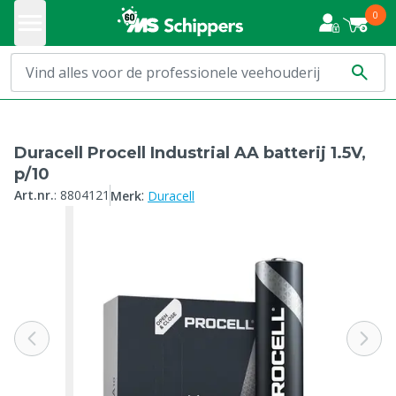
0
Duracell Procell Industrial AA batterij 1.5V,
p/10
:
Art.nr.
:
8804121
Merk
Duracell