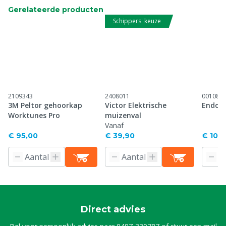
Gerelateerde producten
Schippers' keuze
2109343
2408011
001081
3M Peltor gehoorkap
Victor Elektrische
Endos
Worktunes Pro
muizenval
Vanaf
€ 95,00
€ 39,90
€ 100
Direct advies