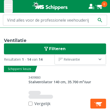
0
Ventilatie
Filteren
Resultaten
1
-
14
van
14
Relevantie
Schippers' keuze
3409880
Stalventilator 140 cm, 35.700 m³/uur
Vergelijk