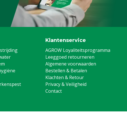
Klantenservice
trijding
AGROW Loyaliteitsprogramma
water
Leeggoed retourneren
em
Algemene voorwaarden
hygiëne
Bestellen & Betalen
Klachten & Retour
arkenspest
Privacy & Veiligheid
Contact