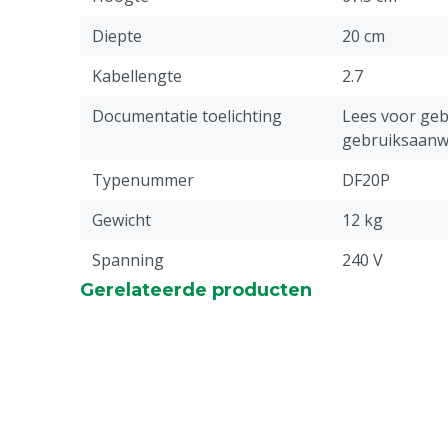
Diepte
20 cm
Kabellengte
2.7
Documentatie toelichting
Lees voor gebr
gebruiksaanwi
Typenummer
DF20P
Gewicht
12 kg
Spanning
240 V
Gerelateerde producten
Schakelaar
3 standen
Energiezuinig
Nee
Luchtstroom
6600 m³/uur
Aansturing ventilator
Manueel