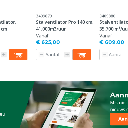
3409879
3409880
tilator,
Stalventilator Pro 140 cm,
Stalventilat
onform onze algemene
 cm
41.000m3/uur
35.700 m³/uu
antie voorwaarden,
Vanaf
Vanaf
 het kopje "Klantenservice
€ 625,00
€ 609,00
 Retour" onderaan deze
ens, Pluimvee, Schapen,
g
Aanm
te
Schrijf
Mis niet
nieuws e
.eu
Aan