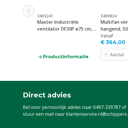
Stuks
1
Materiaal
Metaal
3409241
3409824
Master Industriële
Multifan ven
Garantie
Standaard, c
ventilator DF30P ø75 cm,
hangend, 50
service & gar
10.200 m3/uur
Vanaf
vermeld onder
€ 364,00
-> Klachten &
webpagina.
Productinformatie
Afdeling / Ruimte
Melkstal
Diergroep
Rundvee, Vark
Geiten, Overi
Direct advies
Ventilatie wijze
Breedte, Leng
Aandrijving
Netstroom
Bel voor persoonlijk advies naar
0497-339787
of
stuur een mail naar
klantenservice.nl@schippers
Kleur
Geel