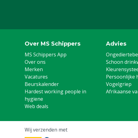
Over MS Schippers
Advies
MS Schippers App
Ongediertebes
Over ons
Schoon drink
Merken
Kleurensyste
Vacatures
Persoonlijke 
Beurskalender
Vogelgriep
Hardest working people in
Afrikaanse v
hygiene
Web deals
Wij verzenden met