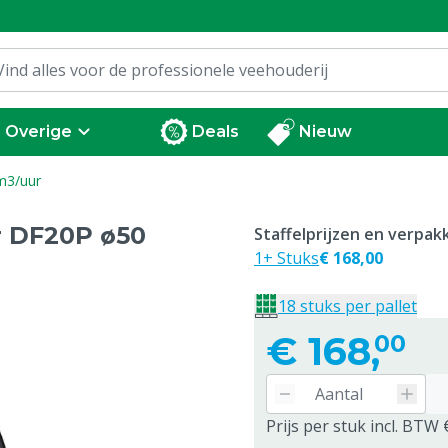
Overige
Deals
Nieuw
 m3/uur
or DF20P ø50
Staffelprijzen en verpa
1+ Stuks
€ 168,00
18 stuks per pallet
€
168,
00
Prijs per stuk incl. BTW 