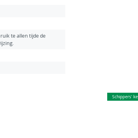
uik te allen tijde de
jzing.
Schippers' k