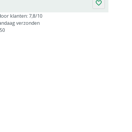
oor klanten: 7,8/10
vandaag verzonden
250