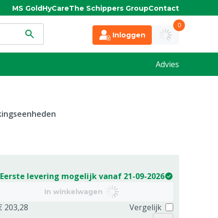
MS Gold
HyCare
The Schippers Group
Contact
0
Inloggen
Advies
kkingseenheden
Eerste levering mogelijk vanaf 21-09-2026
In winkelwagen
€ 203,28
Vergelijk