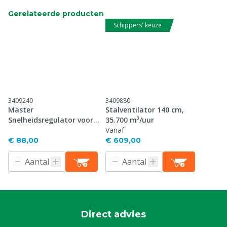
Gerelateerde producten
Schippers' keuze
3409240
3409880
Master
Stalventilator 140 cm,
Snelheidsregulator voor 2
35.700 m³/uur
plafondventilatoren
Vanaf
€ 88,00
€ 609,00
Direct advies