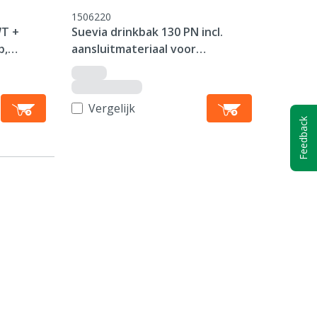
1506220
WT +
Suevia drinkbak 130 PN incl.
p,
aansluitmateriaal voor
watertank
Vergelijk
Feedback