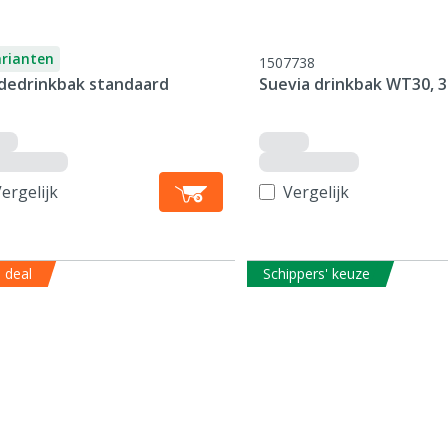
arianten
1507738
dedrinkbak standaard
Suevia drinkbak WT30, 3
ergelijk
Vergelijk
 deal
Schippers' keuze