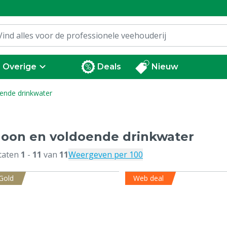
Overige
Deals
Nieuw
ende drinkwater
oon en voldoende drinkwater
taten
1
-
11
van
11
Weergeven per 100
Gold
Web deal