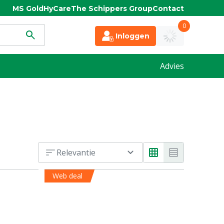
MS Gold
HyCare
The Schippers Group
Contact
0
Inloggen
Advies
Relevantie
Web deal