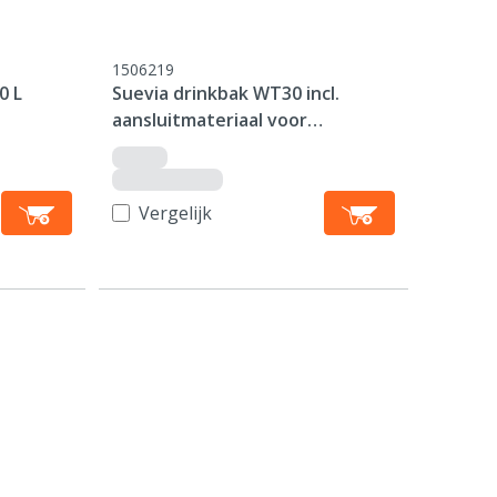
1506219
0 L
Suevia drinkbak WT30 incl.
aansluitmateriaal voor
watertank
Vergelijk