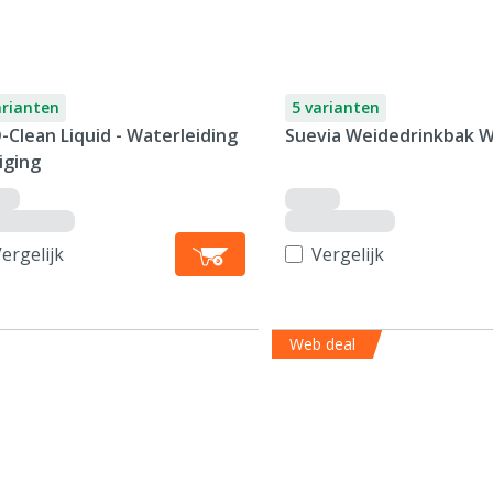
arianten
5 varianten
-Clean Liquid - Waterleiding
Suevia Weidedrinkbak 
iging
ergelijk
Vergelijk
Web deal