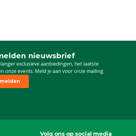
elden nieuwsbrief
 je in voor onze nieuwsbrief
 langer exclusieve aanbiedingen, het laatste
n onze events. Meld je aan voor onze mailing.
melden
Volg ons op social media