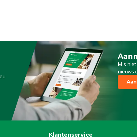
Aanm
Schrijf
Mis niet
nieuws e
.eu
Aan
Klantenservice