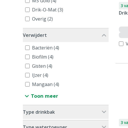
MS Gold (4)
3 v
Drik-O-Mat (3)
Drik
Overig (2)
Verwijdert
V
Bacteriën (4)
Biofilm (4)
Gisten (4)
IJzer (4)
Mangaan (4)
Toon meer
Type drinkbak
3 v
Type watertoevoer