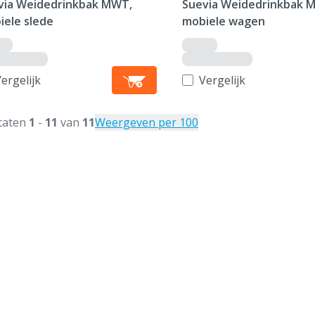
via Weidedrinkbak MWT,
Suevia Weidedrinkbak 
iele slede
mobiele wagen
ergelijk
Vergelijk
taten
1
-
11
van
11
Weergeven per 100