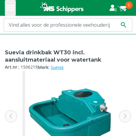
0
Suevia drinkbak WT30 incl.
aansluitmateriaal voor watertank
:
Art.nr.
:
1506219
Merk
Suevia