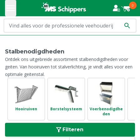
0
Stalbenodigdheden
Ontdek ons uitgebreide assortiment stalbenodigdheden voor
geiten. Van hooiruiven tot stalverlichting, je vindt alles voor een
optimale geitenstal.
Hooiruiven
Borstelsysteem
Voerbenodigdhe
He
den
Filteren