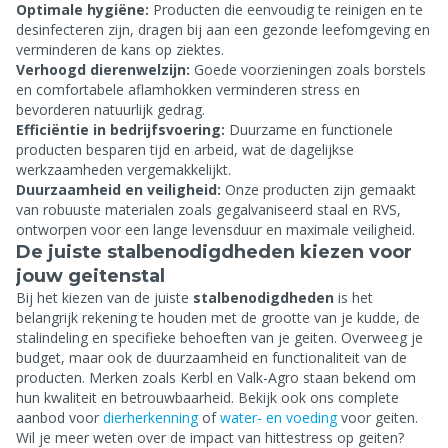
Optimale hygiëne:
Producten die eenvoudig te reinigen en te
desinfecteren zijn, dragen bij aan een gezonde leefomgeving en
verminderen de kans op ziektes.
Verhoogd dierenwelzijn:
Goede voorzieningen zoals borstels
en comfortabele aflamhokken verminderen stress en
bevorderen natuurlijk gedrag.
Efficiëntie in bedrijfsvoering:
Duurzame en functionele
producten besparen tijd en arbeid, wat de dagelijkse
werkzaamheden vergemakkelijkt.
Duurzaamheid en veiligheid:
Onze producten zijn gemaakt
van robuuste materialen zoals gegalvaniseerd staal en RVS,
ontworpen voor een lange levensduur en maximale veiligheid.
De juiste stalbenodigdheden kiezen voor
jouw geitenstal
Bij het kiezen van de juiste
stalbenodigdheden
is het
belangrijk rekening te houden met de grootte van je kudde, de
stalindeling en specifieke behoeften van je geiten. Overweeg je
budget, maar ook de duurzaamheid en functionaliteit van de
producten. Merken zoals Kerbl en Valk-Agro staan bekend om
hun kwaliteit en betrouwbaarheid. Bekijk ook ons complete
aanbod voor
dierherkenning
of
water- en voeding
voor geiten.
Wil je meer weten over de impact van hittestress op geiten?