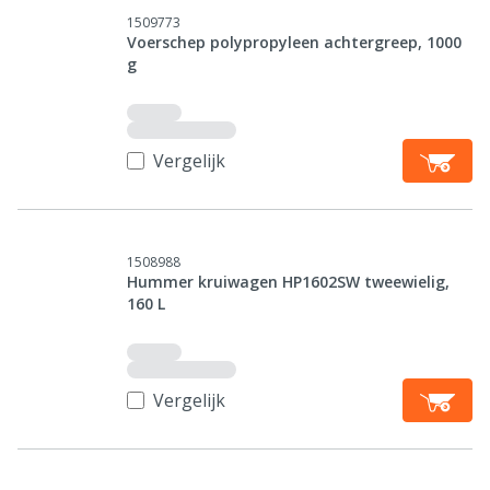
1509773
Voerschep polypropyleen achtergreep, 1000
g
Vergelijk
1508988
Hummer kruiwagen HP1602SW tweewielig,
160 L
Vergelijk