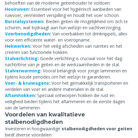
behoeften van de moderne geitenhouder te voldoen:
Hooiruiven
:
Essentieel voor het hygiënisch aanbieden van
ruwvoer, vermindert verspilling en houdt het voer schoon.
Borstelsystemen
:
Bieden geiten de mogelijkheid om zich te
schuren, wat bijdraagt aan hun welzijn en vachtverzorging.
Voerbenodigdheden
:
Van voerbakken tot drinknippels, alles
voor een efficiënte water- en voeropname.
Hekwerken
:
Voor het veilig afscheiden van ruimtes en het
creëren van functionele hokken.
Stalverlichting
:
Goede verlichting is cruciaal voor het dag-
nachtritme van je geiten en de werkzaamheden in de stal.
Stalverwarming
:
Vooral belangrijk voor jonge lammeren en
tijdens koude periodes om het welzijn te garanderen.
Voer- & kruiwagens
:
Voor het gemakkelijk transporteren en
verdelen van voer en andere materialen in de stal.
Aflamhokken
:
Speciaal ontworpen hokken die rust en
veiligheid bieden tijdens het aflammeren en de eerste dagen
van de lammeren.
Voordelen van kwalitatieve
stalbenodigdheden
Investeren in hoogwaardige
stalbenodigdheden voor geiten
biedt diverse voordelen: