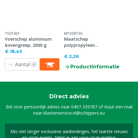
1501901
M1509730
Voerschep aluminium
Maatschep
bovengreep, 2000 g
polypropyleen
achtergreep
€ 18,45
€ 2,26
Productinformatie
Direct advies
Bel voor persoonlijk advies naar
0497-339787
of stuur een mail
naar
klantenservice.nl@schippers.eu
Mis niet langer exclusieve aanbiedingen, het laatste nieuws
Schrijf je in voor onze n
en onze events. Meld je aan voor onze mailing.