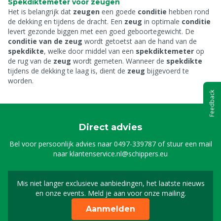
Spekdiktemeter voor zeugen
Het is belangrijk dat
zeugen
een goede
conditie
hebben rond
de dekking en tijdens de dracht. Een
zeug
in optimale
conditie
levert gezonde biggen met een goed geboortegewicht. De
conditie van de zeug
wordt getoetst aan de hand van de
spekdikte
, welke door middel van een
spekdiktemeter
op
de rug van de
zeug
wordt gemeten. Wanneer de
spekdikte
tijdens de dekking te laag is, dient de
zeug
bijgevoerd te
worden.
Feedback
Direct advies
Bel voor persoonlijk advies naar
0497-339787
of stuur een mail
naar
klantenservice.nl@schippers.eu
Mis niet langer exclusieve aanbiedingen, het laatste nieuws
Schrijf je in voor onze n
en onze events. Meld je aan voor onze mailing.
Aanmelden