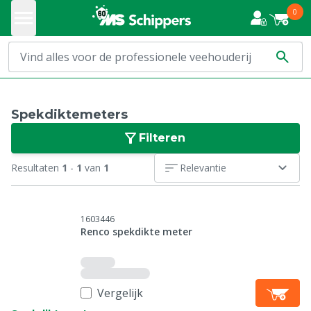
0
Spekdiktemeters
Filteren
Resultaten
1
-
1
van
1
Relevantie
1603446
Renco spekdikte meter
Vergelijk