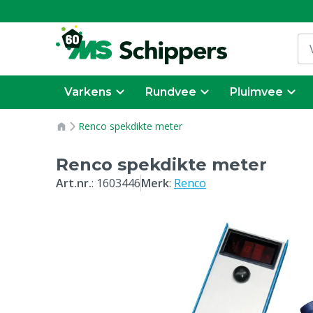
Varkens
Rundvee
Pluimvee
Renco spekdikte meter
Renco spekdikte meter
Art.nr.
:
1603446
Merk
:
Renco