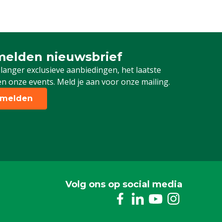
elden nieuwsbrief
 je in voor onze nieuwsbrief
 langer exclusieve aanbiedingen, het laatste
n onze events. Meld je aan voor onze mailing.
melden
Volg ons op social media