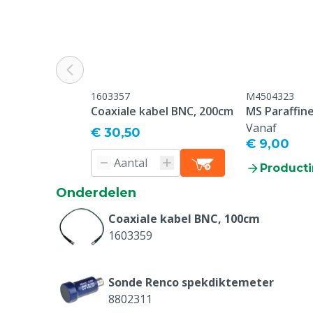
Aandrijving
Netstroom
Spanning
220 V
Schakelaar
Drukknop
1603357
M4504323
Coaxiale kabel BNC, 200cm
MS Paraffine
Vanaf
€ 30,50
€ 9,00
Producti
Onderdelen
Coaxiale kabel BNC, 100cm
1603359
Sonde Renco spekdiktemeter
8802311