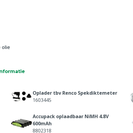
 olie
nformatie
Oplader tbv Renco Spekdiktemeter
1603445
Accupack oplaadbaar NiMH 4.8V
600mAh
8802318