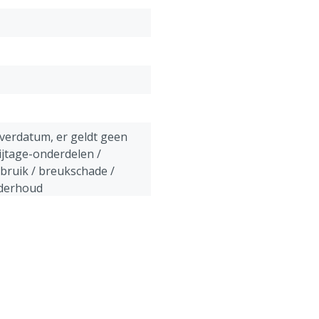
everdatum, er geldt geen
ijtage-onderdelen /
ebruik / breukschade /
nderhoud
uik te allen tijde de
jzing.