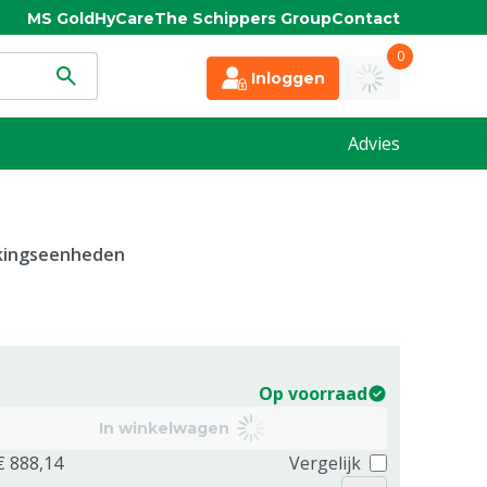
MS Gold
HyCare
The Schippers Group
Contact
0
Inloggen
Advies
kkingseenheden
Op voorraad
In winkelwagen
€ 888,14
Vergelijk