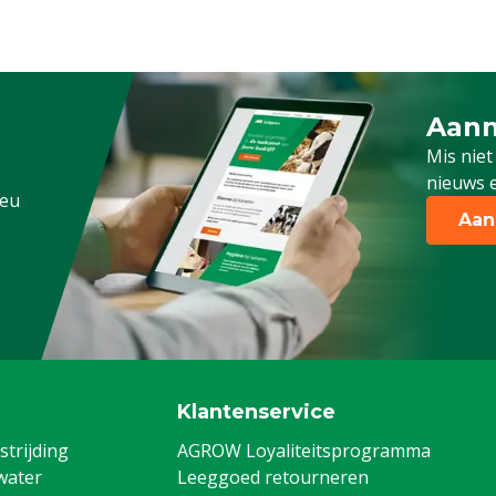
Aanm
Schrijf
Mis niet
nieuws e
.eu
Aan
Klantenservice
trijding
AGROW Loyaliteitsprogramma
water
Leeggoed retourneren