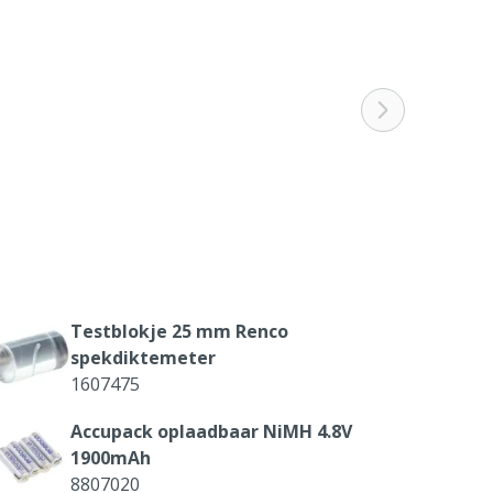
Testblokje 25 mm Renco
spekdiktemeter
1607475
Accupack oplaadbaar NiMH 4.8V
1900mAh
8807020