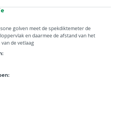
ie
rasone golven meet de spekdiktemeter de
loppervlak en daarmee de afstand van het
 van de vetlaag
n
:
pen
: