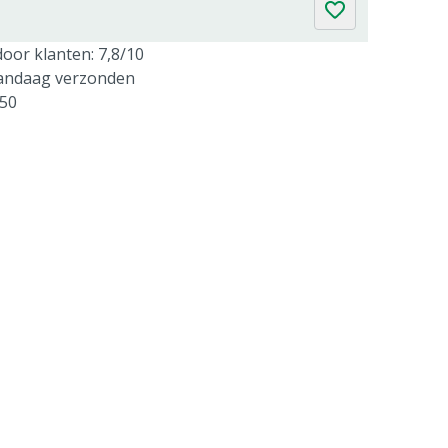
oor klanten: 7,8/10
vandaag verzonden
250