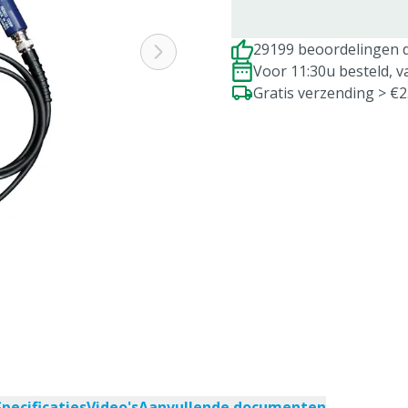
29199 beoordelingen d
Voor 11:30u besteld, 
Gratis verzending > €
Specificaties
Video's
Aanvullende documenten