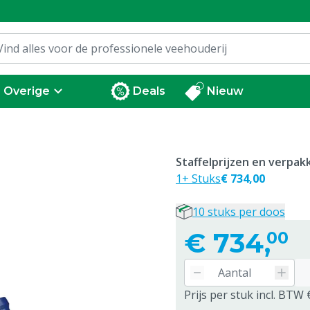
Overige
Deals
Nieuw
Staffelprijzen en verpa
1+ Stuks
€ 734,00
10 stuks per doos
€
734,
00
Prijs per stuk incl. BTW 