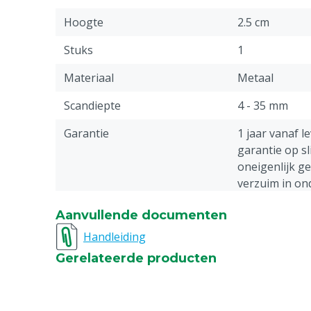
Hoogte
2.5 cm
Stuks
1
Materiaal
Metaal
Scandiepte
4 - 35 mm
Garantie
1 jaar vanaf l
garantie op sl
oneigenlijk g
verzuim in o
Documentatie toelichting
Lees voor gebr
Aanvullende documenten
gebruiksaanwi
Handleiding
Gewicht
0.6 kg
Gerelateerde producten
Diergroep
Varkens