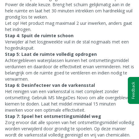
Power de ideale keuze. Breng het schuim gelijkmatig aan in de
hele ruimte en laat het 30 minuten intrekken om hardnekkig vuil
grondig los te weken.
Let op! Het product mag maximaal 2 uur inwerken, anders gaat
het indrogen.
Stap 4: Spuit de ruimte schoon
Verwijder al het losgeweekte vuil in de stal nogmaals met een
hogedrukspuit.
Stap 5: Laat de ruimte volledig opdrogen
Achtergebleven waterplassen kunnen het ontsmettingsmiddel
verdunnen en daardoor de effectiviteit ervan verminderen. Het is
belangrijk om de ruimte goed te ventileren en indien nodig te
verwarmen.
Feedback
Stap 6: Desinfecteer van de varkensstal
Het reinigen van een varkensstal is niet compleet zonder
ontsmetting. Gebruik MS MegaDes Novo om alle overgebleven
kiemen te doden. Laat het middel minimaal 15 minuten
inwerken voor een optimale effectiviteit.
Stap 7: Spoel het ontsmettingsmiddel weg
Zorg ervoor dat alle sporen van het ontsmettingsmiddel volledig
worden verwijderd door grondig te spoelen. Op deze manier
wordt de varkensstal volledig gereinigd en vrij van chemicaliën.