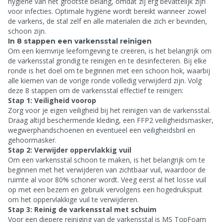
hygiëne van het grootste belang, omdat zij erg bevattelijk zijn
voor infecties. Optimale hygiëne wordt bereikt wanneer zowel
de varkens, de stal zelf en alle materialen die zich er bevinden,
schoon zijn.
In 8 stappen een varkensstal reinigen
Om een kiemvrije leefomgeving te creëren, is het belangrijk om
de varkensstal grondig te reinigen en te desinfecteren. Bij elke
ronde is het doel om te beginnen met een schoon hok, waarbij
alle kiemen van de vorige ronde volledig verwijderd zijn. Volg
deze 8 stappen om de varkensstal effectief te reinigen:
Stap 1: Veiligheid voorop
Zorg voor je eigen veiligheid bij het reinigen van de varkensstal.
Draag altijd beschermende kleding, een FFP2 veiligheidsmasker,
wegwerphandschoenen en eventueel een veiligheidsbril en
gehoormasker.
Stap 2: Verwijder oppervlakkig vuil
Om een varkensstal schoon te maken, is het belangrijk om te
beginnen met het verwijderen van zichtbaar vuil, waardoor de
ruimte al voor 80% schoner wordt. Veeg eerst al het losse vuil
op met een bezem en gebruik vervolgens een hogedrukspuit
om het oppervlakkige vuil te verwijderen.
Stap 3: Reinig de varkensstal met schuim
Voor een diepere reiniging van de varkensstal is MS TopFoam