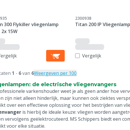
935
2300938
n 300 Flykiller vliegenlamp
Titan 200 IP Vliegenlam
, 2x 15W
ergelijk
Vergelijk
taten
1
-
6
van
6
Weergeven per 100
genlampen: de electrische vliegenvangers
rofessionele varkenshouder weet je als geen ander hoe verv
en zijn niet alleen hinderlijk, maar kunnen ook ziektes versp
ikt over een effectieve oplossing voor het bestrijden van vl
genvanger
is hierbij de ideale keuze: vliegen worden aang
n vervolgens geëlektrocuteerd. MS Schippers biedt een com
kt voor elke situatie.