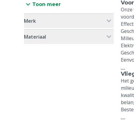
Voor
Toon meer
Onze 
voord
Merk
Effect
Gesch
Materiaal
Milieu
Elektr
Gesch
Eenvo
__
Vlie
Het g
milie
kwali
belan
Beste
__