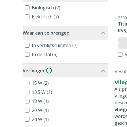
Biologisch (7)
Elektrisch (7)
2300
Tita
RVS
Waar aan te brengen
In verblijfsruimten (7)
In de stal (5)
V
Vermogen
Resul
Vlie
15 W (2)
Als p
13.5 W (1)
Vlieg
18 W (1)
besch
vlie
20 W (1)
worde
24 W (1)
geschi