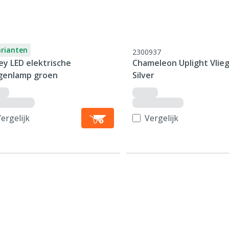
arianten
2300937
ey LED elektrische
Chameleon Uplight Vlie
egenlamp groen
Silver
ergelijk
Vergelijk