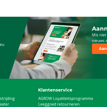
Aanm
Schrijf
Mis niet
nieuws e
.eu
Aan
Klantenservice
trijding
AGROW Loyaliteitsprogramma
water
Leeggoed retourneren