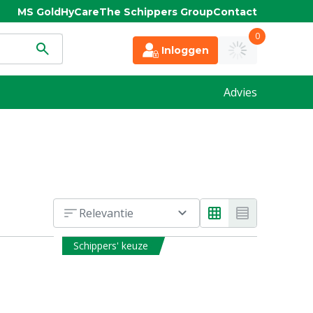
MS Gold
HyCare
The Schippers Group
Contact
0
Inloggen
Advies
Relevantie
Schippers' keuze