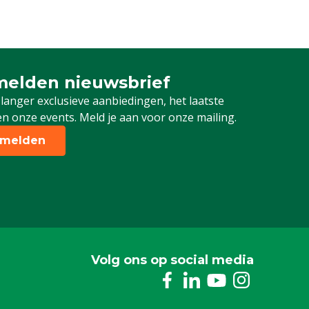
elden nieuwsbrief
 je in voor onze nieuwsbrief
 langer exclusieve aanbiedingen, het laatste
n onze events. Meld je aan voor onze mailing.
melden
Volg ons op social media