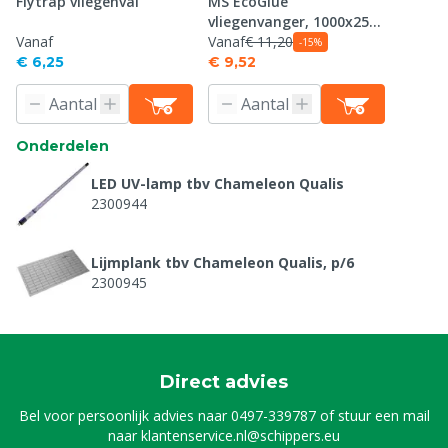
Flytrap vliegenval
MS EcoGlue
vliegenvanger, 1000x25
Vanaf
cm
Vanaf
€ 11,20
-15%
€ 6,25
€ 9,52
Onderdelen
LED UV-lamp tbv Chameleon Qualis
2300944
Lijmplank tbv Chameleon Qualis, p/6
2300945
Direct advies
Bel voor persoonlijk advies naar
0497-339787
of stuur een mail
naar
klantenservice.nl@schippers.eu