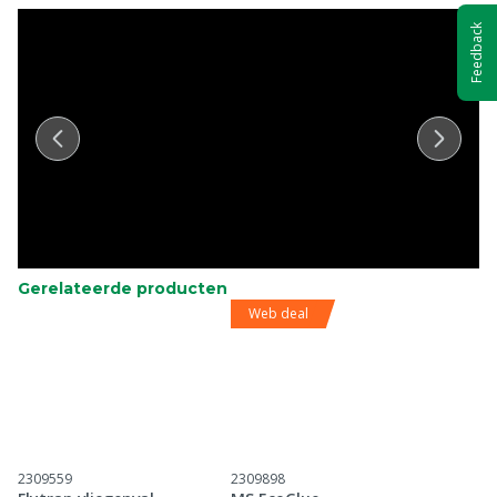
Feedback
Gerelateerde producten
Web deal
2309559
2309898