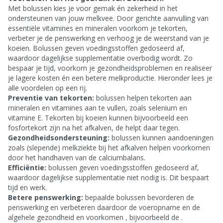
Met bolussen kies je voor gemak én zekerheid in het
ondersteunen van jouw melkvee. Door gerichte aanvulling van
essentiële vitamines en mineralen voorkom je tekorten,
verbeter je de penswerking en verhoog je de weerstand van je
koeien. Bolussen geven voedingsstoffen gedoseerd af,
waardoor dagelijkse supplementatie overbodig wordt. Zo
bespaar je tijd, voorkom je gezondheidsproblemen en realiseer
je lagere kosten én een betere melkproductie. Hieronder lees je
alle voordelen op een rij.
Preventie van tekorten:
bolussen helpen tekorten aan
mineralen en vitamines aan te vullen, zoals selenium en
vitamine E. Tekorten bij koeien kunnen bijvoorbeeld een
fosfortekort zijn na het afkalven, de
helpt daar tegen.
Gezondheidsondersteuning:
bolussen kunnen aandoeningen
zoals (slepende) melkziekte bij het afkalven helpen voorkomen
door het handhaven van de calciumbalans.
Efficiëntie:
bolussen geven voedingsstoffen gedoseerd af,
waardoor dagelijkse supplementatie niet nodig is. Dit bespaart
tijd en werk.
Betere penswerking:
bepaalde bolussen bevorderen de
penswerking en verbeteren daardoor de voeropname en de
algehele gezondheid en voorkomen
, bijvoorbeeld de
.