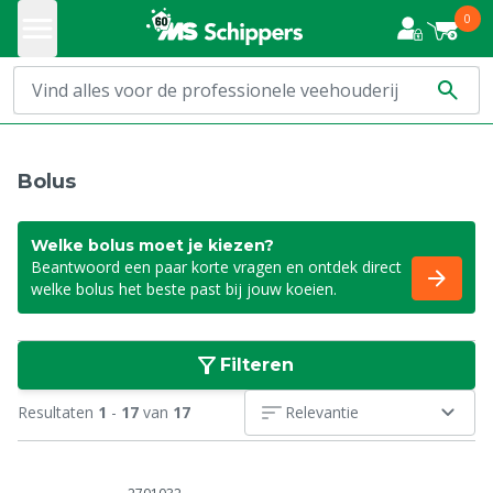
0
Bolus
Welke bolus moet je kiezen?
Beantwoord een paar korte vragen en ontdek direct
welke bolus het beste past bij jouw koeien.
Filteren
Resultaten
1
-
17
van
17
Relevantie