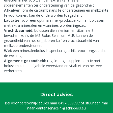
effectief in het voorzien van extra vitamines en
sporenelementen ter ondersteuning van de gezondheid.
Afkalven:
om de calciumbalans te ondersteunen en melkziekte
te voorkomen, kan de
of de
worden toegediend.
Lactatie:
voor een optimale melkproductie kunnen bolussen
met extra mineralen en vitamines worden ingezet.
Vruchtbaarheid:
bolussen die selenium en vitamine E
bevatten, zoals de MS Bolus Selenium-VitE, kunnen de
gezondheid van het ongeboren kalf en vruchtbaarheid van
melkvee ondersteunen.
Wei:
een mineralenbolus is speciaal geschikt voor jongvee dat
de wei in gaat.
Algemene gezondheid:
regelmatige supplementatie met
bolussen kan de algehele weerstand en vitaliteit van het vee
verbeteren.
Direct advies
Bel voor persoonlijk advies naar
0497-339787
of stuur een mail
naar
klantenservice.nl@schippers.eu