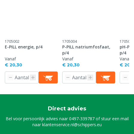
1705002
1705004
170500
E-PILL energie, p/4
P-PILL natriumfosfaat,
pH-PIL
p/4
p/4
Vanaf
Vanaf
Vanaf
€ 20,30
€ 20,30
€ 20,
Direct advies
Bel voor persoonlijk advies naar
0497-339787
of stuur een mail
naar
klantenservice.nl@schippers.eu