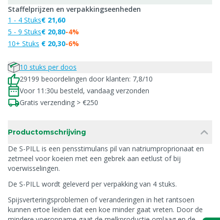
Staffelprijzen en verpakkingseenheden
1 - 4 Stuks
€ 21,60
5 - 9 Stuks
€ 20,80
-4%
10+ Stuks
€ 20,30
-6%
10 stuks per doos
29199 beoordelingen door klanten: 7,8/10
Voor 11:30u besteld, vandaag verzonden
Gratis verzending > €250
Productomschrijving
De S-PILL is een pensstimulans pil van natriumproprionaat en
zetmeel voor koeien met een gebrek aan eetlust of bij
voerwisselingen.
De S-PILL wordt geleverd per verpakking van 4 stuks.
Spijsverteringsproblemen of veranderingen in het rantsoen
kunnen ertoe leiden dat een koe minder gaat vreten. Door de
mindere voeropname gaat de melkproductie omlaag en de