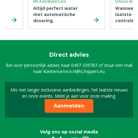
MS AutoWaterCare
Schoon drin
Altijd perfect water
Wanneer 
t
met automatische
laatste d
dosering.
controle?
Direct advies
Bel voor persoonlijk advies naar
0497-339787
of stuur een mail
naar
klantenservice.nl@schippers.eu
Mis niet langer exclusieve aanbiedingen, het laatste nieuws
Schrijf je in voor onze n
en onze events. Meld je aan voor onze mailing.
Aanmelden
Volg ons op social media