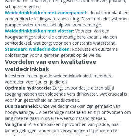
van 200 tot 1500 liter, en zijn geschikt voor rundvee, paarden,
schapen en geiten.
Weidedrinkbakken met zonnepaneel
:
Ideaal voor plaatsen
zonder directe leidingwateraansluiting. Deze mobiele systemen
pompen water op met behulp van zonne-energie.
Weidedrinkbakken met vlotter
:
Voorzien van een
hoogwaardige vlotter die eenvoudig bereikbaar is via een
servicedeksel, wat zorgt voor een constante waterstand.
Standaard weidedrinkbakken
:
Robuuste en duurzame
oplossingen voor algemeen gebruik op de weide.
Voordelen van een kwalitatieve
weidedrinkbak
Investeren in een goede weidedrinkbak biedt meerdere
voordelen voor jou en je dieren:
Optimale hydratatie:
Zorgt ervoor dat je dieren altijd
toegang hebben tot voldoende vers drinkwater, wat cruciaal is
voor hun gezondheid en productiviteit.
Duurzaamheid:
Onze weidedrinkbakken zijn gemaakt van
hoogwaardige, UV-bestendige materialen en zijn ontworpen om
lang mee te gaan in diverse weersomstandigheden.
Veiligheid:
Alle drinkbakken zijn voorzien van gladde, naar
binnen gebogen randen om verwondingen bij je dieren te