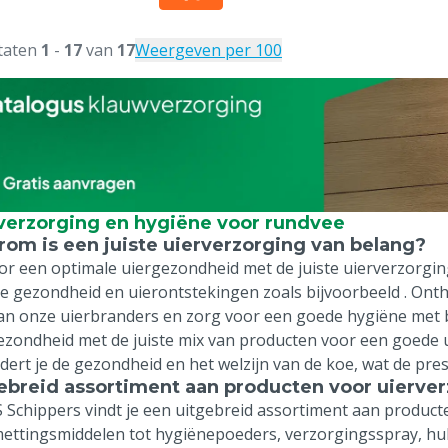
taten
1
-
17
van
17
Weergeven per 100
verzorging en hygiëne voor rundvee
om is een juiste uierverzorging van belang?
or een optimale uiergezondheid met de juiste uierverzorgi
te gezondheid en uierontstekingen zoals bijvoorbeeld
. Ont
an onze uierbranders en zorg voor een goede hygiëne met 
ezondheid met de juiste mix van producten voor een goede u
dert je de gezondheid en het welzijn van de koe, wat de pres
ebreid assortiment aan producten voor uierve
S Schippers vindt je een uitgebreid assortiment aan product
ettingsmiddelen tot hygiënepoeders, verzorgingsspray, hu