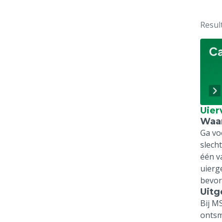
Resul
Uier
Waar
Ga vo
slech
één v
uierg
bevor
Uitg
Bij M
ontsm