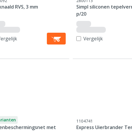
092
2800113
knaald RVS, 3 mm
Simpl siliconen tepelver
p/20
ergelijk
Vergelijk
arianten
1104741
enbeschermingsnet met
Express Uierbrander Te