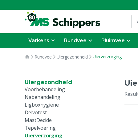
Varkens
Rundvee
Pluimvee
Uierverzorging
Rundvee
Uiergezondheid
Uie
Uiergezondheid
Voorbehandeling
Resul
Nabehandeling
Ligboxhygiëne
Delvotest
MastDecide
Tepelvoering
Uierverzorging