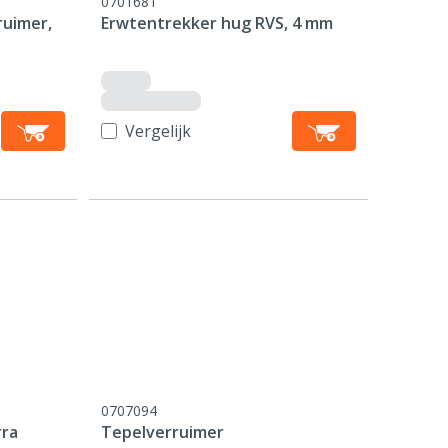
0701681
ruimer,
Erwtentrekker hug RVS, 4 mm
Vergelijk
0707094
rra
Tepelverruimer