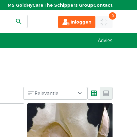
MS Gold
HyCare
The Schippers Group
Contact
0
Inloggen
Advies
Relevantie