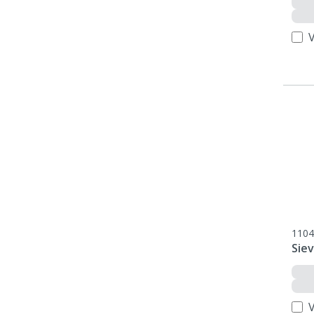
V
1104
Sie
V