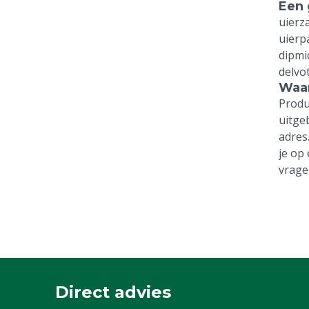
Een 
uierza
uierp
dipmi
delvo
Waar
Produ
uitge
adres
je op
vrage
Direct advies