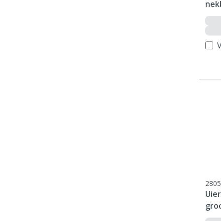
nek
V
2805
Uie
gro