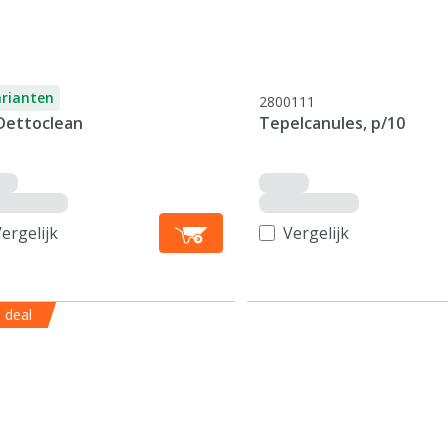
arianten
2800111
Dettoclean
Tepelcanules, p/10
ergelijk
Vergelijk
 deal