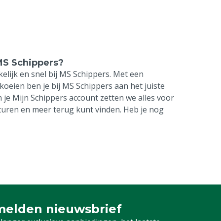
MS Schippers?
lijk en snel bij MS Schippers. Met een
koeien ben je bij MS Schippers aan het juiste
n je Mijn Schippers account zetten we alles voor
acturen en meer terug kunt vinden. Heb je nog
elden nieuwsbrief
 je in voor onze nieuwsbrief