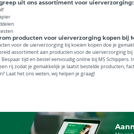
greep uit ons assortiment voor uierverzorging:
lf
apier
ddelen
testen
om producten voor uierverzorging kopen bij 
cten voor de uierverzorging bij koeien kopen doe je gemakke
breid assortiment aan producten voor de uierverzorging bij 
. Bespaar tijd en bestel eenvoudig online bij MS Schippers. I
 een rij zodat je gemakkelijk je laatst bestelde producten, f
n? Laat het ons weten, wij helpen je graag!
Aanm
Schrijf