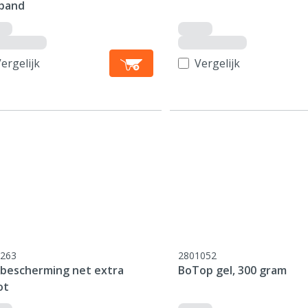
band
ergelijk
Vergelijk
263
2801052
rbescherming net extra
BoTop gel, 300 gram
ot