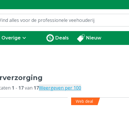
Overige
Deals
Nieuw
rverzorging
taten
1
-
17
van
17
Weergeven per 100
Web deal