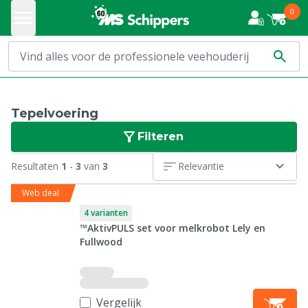
0
Tepelvoering
Filteren
Resultaten
1
-
3
van
3
Relevantie
Web deal
4 varianten
™AktivPULS set voor melkrobot Lely en
Fullwood
Vergelijk