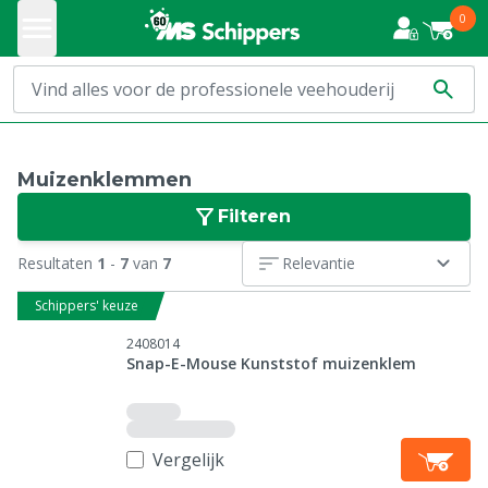
0
Muizenklemmen
Filteren
Resultaten
1
-
7
van
7
Relevantie
Schippers' keuze
2408014
Snap-E-Mouse Kunststof muizenklem
Vergelijk