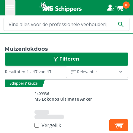
0
Muizenlokdoos
Filteren
Resultaten
1
-
17
van
17
Relevantie
Schippers' keuze
2409936
MS Lokdoos Ultimate Anker
Vergelijk