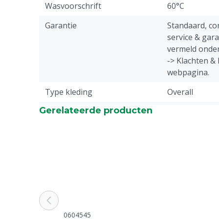
Wasvoorschrift
60°C
Garantie
Standaard, c
service & gar
vermeld onder
-> Klachten &
webpagina.
Type kleding
Overall
Gerelateerde producten
Diergroep
Rundvee, Vark
Geiten, Overi
Sluiting
Rits
Type overall
Standaard ove
Kleur
Groen
Kledingmaat
XXL
0604545