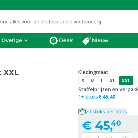
Overige
Deals
Nieuw
t XXL
Kledingmaat
S
M
L
XL
XXL
Staffelprijzen en verpa
1+ Stuks
€ 45,40
20 stuks per doos
€
45,
40