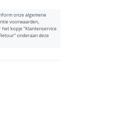
onform onze algemene
antie voorwaarden,
 het kopje "Klantenservice
 Retour" onderaan deze
ens, Pluimvee, Schapen,
g
rall