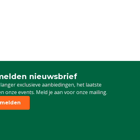
elden nieuwsbrief
 je in voor onze nieuwsbrief
 langer exclusieve aanbiedingen, het laatste
n onze events. Meld je aan voor onze mailing.
melden