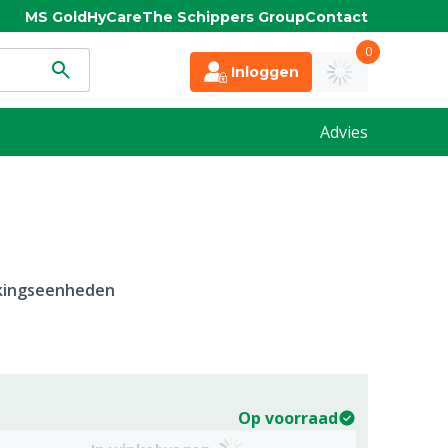
MS Gold
HyCare
The Schippers Group
Contact
0
Inloggen
Advies
kkingseenheden
Op voorraad