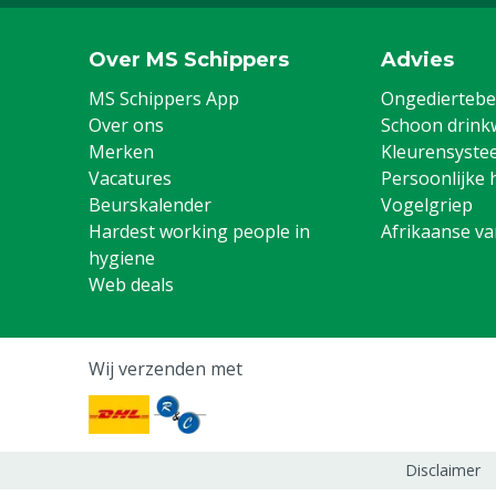
Over MS Schippers
Advies
MS Schippers App
Ongediertebes
Over ons
Schoon drink
Merken
Kleurensyste
Vacatures
Persoonlijke 
Beurskalender
Vogelgriep
Hardest working people in
Afrikaanse v
hygiene
Web deals
Wij verzenden met
Disclaimer