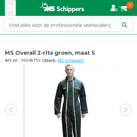
0
MS Overall 2-rits groen, maat S
:
Art.nr.
:
5604875S-S
Merk
MS Schippers