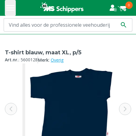
0
T-shirt blauw, maat XL, p/5
:
Art.nr.
:
5600128
Merk
Overig