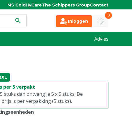
MS Gold
HyCare
The Schippers Group
Contact
0
Inloggen
Advies
3XL
is per 5 verpakt
. 5 stuks dan ontvang je 5 x 5 stuks. De
rijs is per verpakking (5 stuks).
kkingseenheden