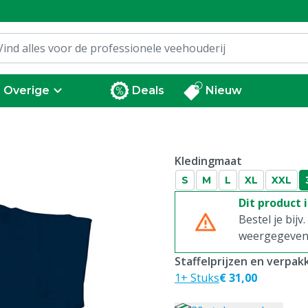
Overige
Deals
Nieuw
Kledingmaat
S
M
L
XL
XXL
Dit product 
Bestel je bijv
weergegeven p
Staffelprijzen en verpa
1+ Stuks
€ 31,00