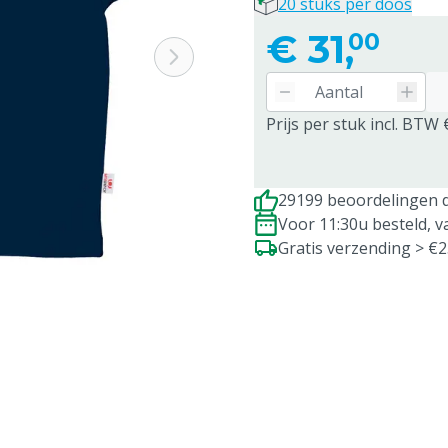
20 stuks per doos
€
31,
00
Prijs per stuk incl. BTW 
29199 beoordelingen d
Voor 11:30u besteld, 
Gratis verzending > €