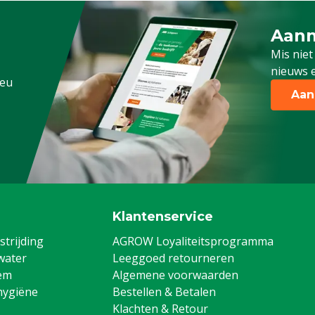
Kledingmaat
Aanm
Schrijf
Mis niet
nieuws e
.eu
Aan
Klantenservice
trijding
AGROW Loyaliteitsprogramma
water
Leeggoed retourneren
em
Algemene voorwaarden
hygiëne
Bestellen & Betalen
Klachten & Retour