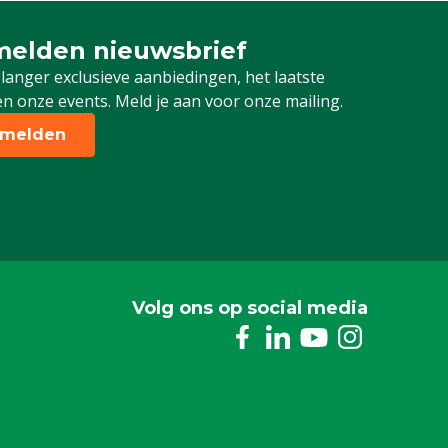
3XL
elden nieuwsbrief
 je in voor onze nieuwsbrief
 langer exclusieve aanbiedingen, het laatste
n onze events. Meld je aan voor onze mailing.
melden
Volg ons op social media