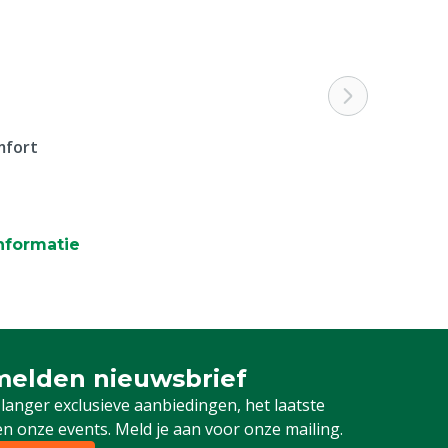
mfort
nformatie
elden nieuwsbrief
 je in voor onze nieuwsbrief
 langer exclusieve aanbiedingen, het laatste
n onze events. Meld je aan voor onze mailing.