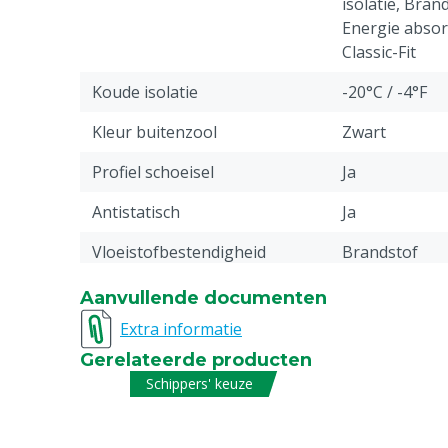
isolatie, Bran
Energie absor
Classic-Fit
Koude isolatie
-20°C / -4°F
Kleur buitenzool
Zwart
Profiel schoeisel
Ja
Antistatisch
Ja
Vloeistofbestendigheid
Brandstof
Stuks
1
Aanvullende documenten
Extra informatie
Chemische
6
bestendigheidscode
Gerelateerde producten
Schippers' keuze
Materiaal laars
Kunststof: Po
Energie absorberend
Ja