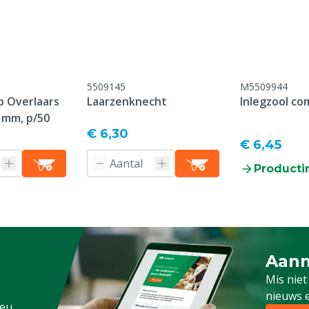
:2011
5509145
M5509944
 Overlaars
Laarzenknecht
Inlegzool co
roductiedatum, er geldt
 mm, p/50
 op slijtage-onderdelen /
€ 6,30
ebruik / breukschade /
€ 6,45
nderhoud
Producti
ens, Pluimvee, Schapen,
g
Aanm
Schrijf
Mis niet
nieuws e
.eu