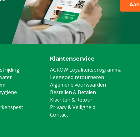
Aan
Klantenservice
trijding
AGROW Loyaliteitsprogramma
water
Leeggoed retourneren
em
Algemene voorwaarden
hygiëne
Bestellen & Betalen
Klachten & Retour
arkenspest
Privacy & Veiligheid
Contact