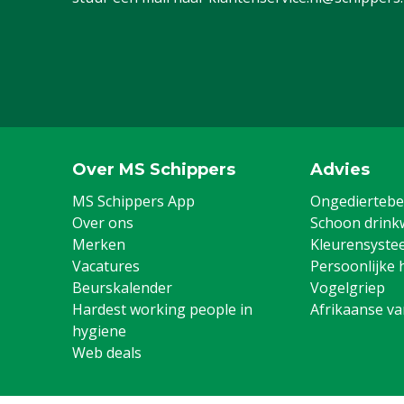
Schoenmaat
43
Schoenmaat UK
9
Over MS Schippers
Advies
MS Schippers App
Ongediertebes
Over ons
Schoon drink
Merken
Kleurensyste
Vacatures
Persoonlijke 
Beurskalender
Vogelgriep
Hardest working people in
Afrikaanse v
hygiene
Web deals