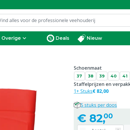
Overige
Deals
Nieuw
Schoenmaat
37
38
39
40
41
Staffelprijzen en verpa
1+ Stuks
€ 82,00
5 stuks per doos
€
82,
00