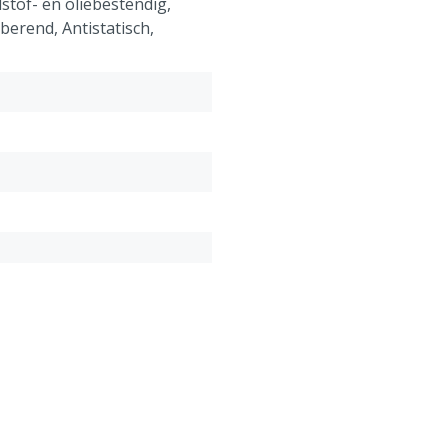
dstof- en oliebestendig,
berend, Antistatisch,
lyurethaan