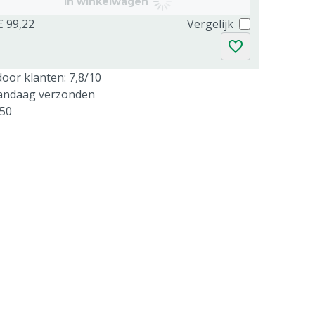
In winkelwagen
€ 99,22
Vergelijk
oor klanten: 7,8/10
vandaag verzonden
250