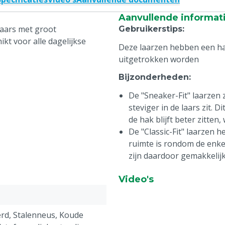
Aanvullende informat
slaars met groot
Gebruikerstips
:
t voor alle dagelijkse
Deze laarzen hebben een ha
uitgetrokken worden
Bijzonderheden
:
De "Sneaker-Fit" laarzen 
steviger in de laars zit.
de hak blijft beter zitte
De "Classic-Fit" laarzen
ruimte is rondom de enkel
zijn daardoor gemakkelijk
Video's
erd, Stalenneus, Koude