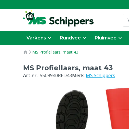
Varkens
Rundvee
Pluimvee
MS Profiellaars, maat 43
MS Profiellaars, maat 43
Art.nr.
:
5509940RED43
Merk
:
MS Schippers