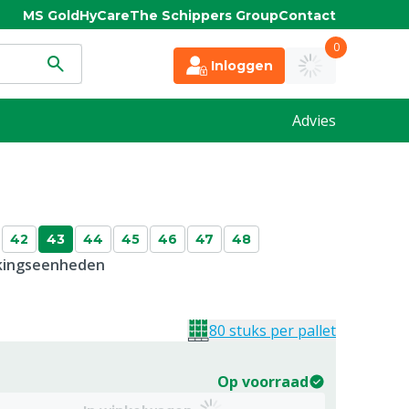
MS Gold
HyCare
The Schippers Group
Contact
0
Inloggen
Advies
42
43
44
45
46
47
48
kkingseenheden
80 stuks per pallet
Op voorraad