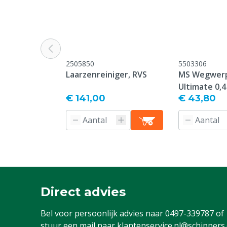
Veiligheidsnorm
S4
Normen & certificeringen
EN ISO 20345
Model laars
Knie model
2505850
5503306
Laarzenreiniger, RVS
MS Wegwerp
Garantie
1 jaar vanaf p
Ultimate 0,4
geen garantie
€ 141,00
€ 43,80
oneigenlijk g
verzuim in o
Type laars
Overig
Diergroep
Rundvee, Vark
Geiten, Overi
Stalen neus
Ja
Direct advies
Schoenmaat US
10
Bel voor persoonlijk advies naar
0497-339787
of
Kleur
Rood
stuur een mail naar
klantenservice.nl@schippers