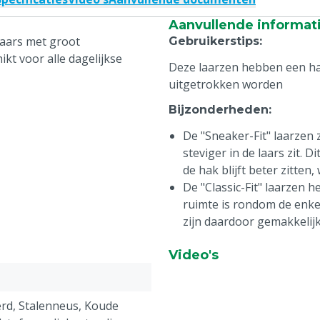
Aanvullende informat
slaars met groot
Gebruikerstips
:
t voor alle dagelijkse
Deze laarzen hebben een ha
uitgetrokken worden
Bijzonderheden
:
De "Sneaker-Fit" laarzen 
steviger in de laars zit.
de hak blijft beter zitte
De "Classic-Fit" laarzen
ruimte is rondom de enkel
zijn daardoor gemakkelijk
Video's
erd, Stalenneus, Koude