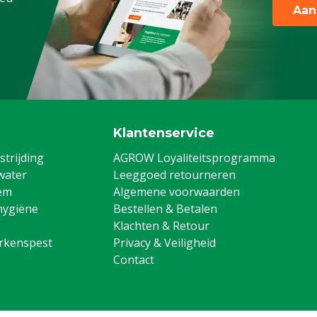
Aan
Klantenservice
trijding
AGROW Loyaliteitsprogramma
water
Leeggoed retourneren
em
Algemene voorwaarden
hygiëne
Bestellen & Betalen
Klachten & Retour
arkenspest
Privacy & Veiligheid
Contact