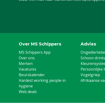
Schoenmaat
38
Schoenmaat UK
5
Over MS Schippers
Advies
MS Schippers App
Ongediertebes
Over ons
Schoon drink
Merken
Kleurensyste
Vacatures
Persoonlijke 
Beurskalender
Vogelgriep
Hardest working people in
Afrikaanse v
hygiene
Web deals