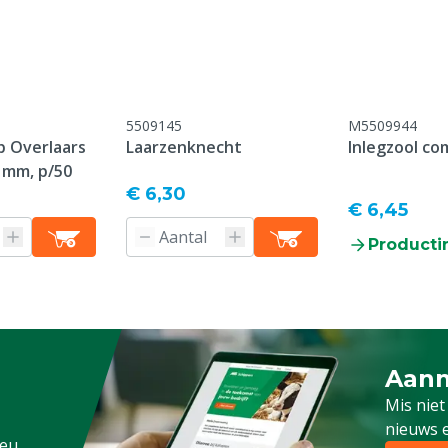
:2011
5509145
M5509944
 Overlaars
Laarzenknecht
Inlegzool co
roductiedatum, er geldt
 mm, p/50
 op slijtage-onderdelen /
€ 6,30
ebruik / breukschade /
€ 6,45
nderhoud
Producti
ens, Pluimvee, Schapen,
g
Aanm
Schrijf
Mis niet
nieuws e
.eu