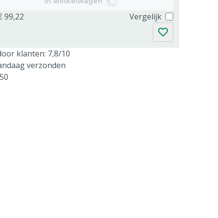
In winkelwagen
€ 99,22
Vergelijk
oor klanten: 7,8/10
vandaag verzonden
250