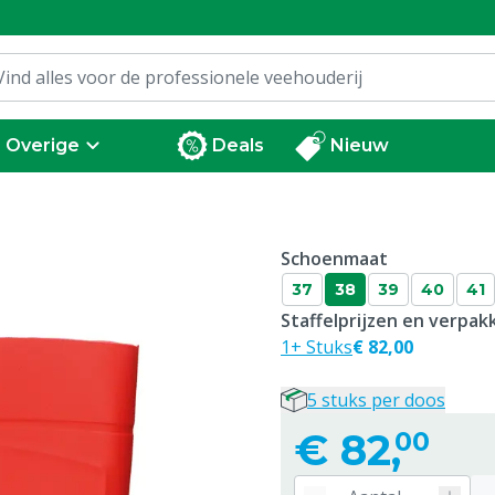
Overige
Deals
Nieuw
Schoenmaat
37
38
39
40
41
Staffelprijzen en verpa
1+ Stuks
€ 82,00
5 stuks per doos
€
82,
00