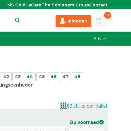
MS Gold
HyCare
The Schippers Group
Contact
0
Inloggen
Advies
42
43
44
45
46
47
48
kkingseenheden
80 stuks per pallet
Op voorraad