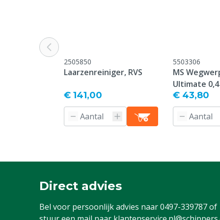
Veiligheidsnorm
S4
Normen & certificeringen
EN ISO 20345
Model laars
Knie model
2505850
5503306
Laarzenreiniger, RVS
MS Wegwerp
Garantie
1 jaar vanaf p
Ultimate 0,4
geen garantie
€ 141,00
€ 43,80
oneigenlijk g
verzuim in o
Type laars
Overig
Diergroep
Rundvee, Vark
Geiten, Overi
Stalen neus
Ja
Direct advies
Schoenmaat US
6
Bel voor persoonlijk advies naar
0497-339787
of
Kleur
Rood
stuur een mail naar
klantenservice.nl@schippers