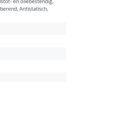
dstof- en oliebestendig,
berend, Antistatisch,
lyurethaan