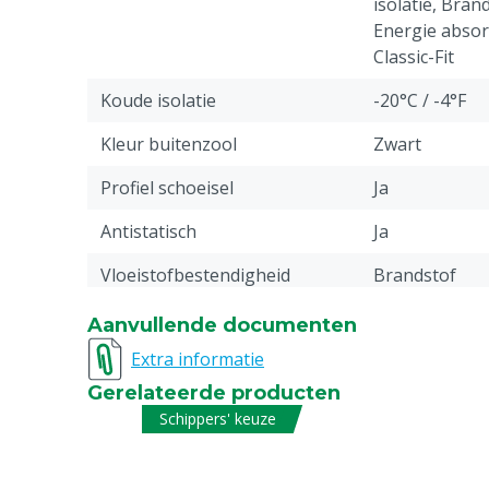
isolatie, Bran
Energie absor
Classic-Fit
Koude isolatie
-20°C / -4°F
Kleur buitenzool
Zwart
Profiel schoeisel
Ja
Antistatisch
Ja
Vloeistofbestendigheid
Brandstof
Stuks
1
Aanvullende documenten
Extra informatie
Chemische
6
bestendigheidscode
Gerelateerde producten
Schippers' keuze
Materiaal laars
Kunststof: Po
Energie absorberend
Ja