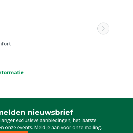
mfort
nformatie
elden nieuwsbrief
 je in voor onze nieuwsbrief
 langer exclusieve aanbiedingen, het laatste
n onze events. Meld je aan voor onze mailing.