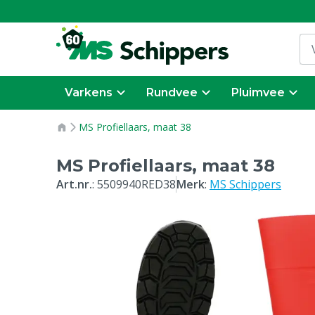
Varkens
Rundvee
Pluimvee
MS Profiellaars, maat 38
MS Profiellaars, maat 38
Art.nr.
:
5509940RED38
Merk
:
MS Schippers