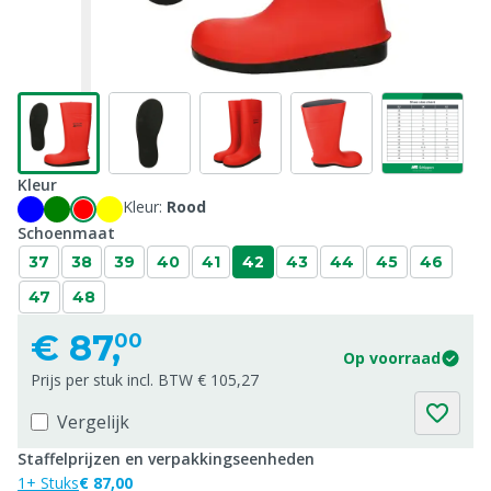
Kleur
Kleur:
Rood
Schoenmaat
37
38
39
40
41
42
43
44
45
46
47
48
€
87,
00
Op voorraad
Prijs per stuk incl. BTW € 105,27
Vergelijk
Staffelprijzen en verpakkingseenheden
1+ Stuks
€ 87,00