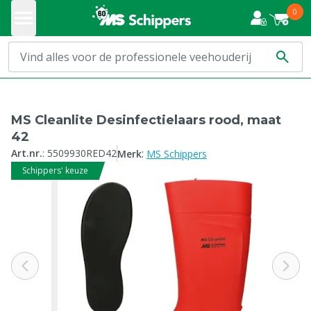
0
MS Cleanlite Desinfectielaars rood, maat
42
:
Art.nr.
:
5509930RED42
Merk
MS Schippers
Schippers' keuze