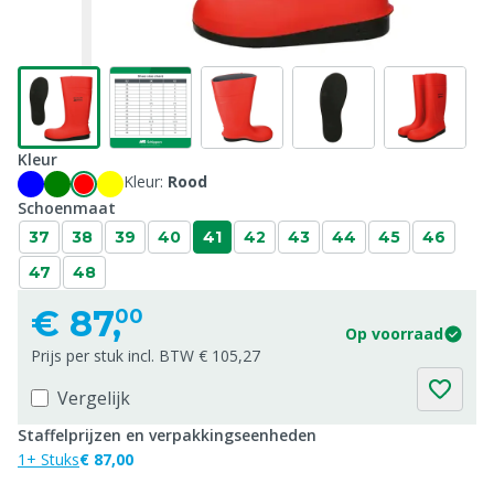
Kleur
Kleur:
Rood
Schoenmaat
37
38
39
40
41
42
43
44
45
46
47
48
€
87,
00
Op voorraad
Prijs per stuk incl. BTW € 105,27
Vergelijk
Staffelprijzen en verpakkingseenheden
1+ Stuks
€ 87,00