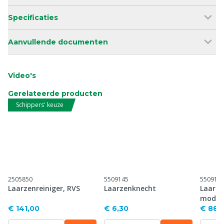
Specificaties
Aanvullende documenten
Video's
Gerelateerde producten
Schippers' keuze
2505850
5509145
550914
Laarzenreiniger, RVS
Laarzenknecht
Laarze
model
€ 141,00
€ 6,30
€ 88,