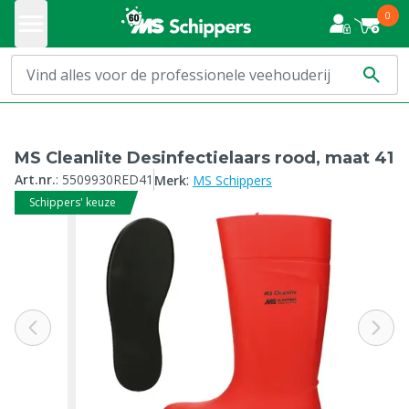
0
MS Cleanlite Desinfectielaars rood, maat 41
:
Art.nr.
:
5509930RED41
Merk
MS Schippers
Schippers' keuze