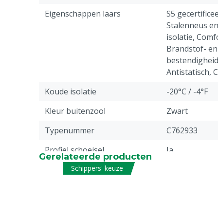
Eigenschappen laars
S5 gecertifice
Stalenneus en
isolatie, Com
Brandstof- en
bestendigheid
Antistatisch, C
Koude isolatie
-20°C / -4°F
Kleur buitenzool
Zwart
Typenummer
C762933
Profiel schoeisel
Ja
Gerelateerde producten
Schippers' keuze
Antistatisch
Ja
Vloeistofbestendigheid
Brandstof, Wat
Stuks
1