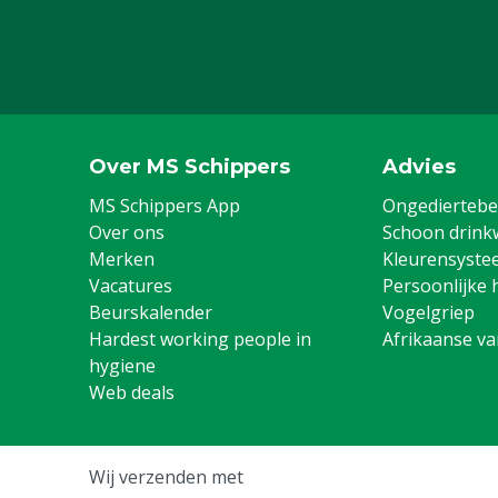
Diergroep
Rundvee, Vark
Geiten, Overi
Stalen neus
Ja
Schoenmaat US
13
Over MS Schippers
Advies
Kleur
Groen
MS Schippers App
Ongediertebes
Over ons
Schoon drink
Schoenmaat
47
Merken
Kleurensyste
Schoenmaat UK
12
Vacatures
Persoonlijke 
Beurskalender
Vogelgriep
Hardest working people in
Afrikaanse v
hygiene
Web deals
Wij verzenden met