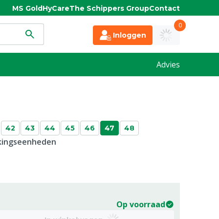
MS Gold
HyCare
The Schippers Group
Contact
0
Inloggen
Advies
42
43
44
45
46
47
48
kkingseenheden
Op voorraad