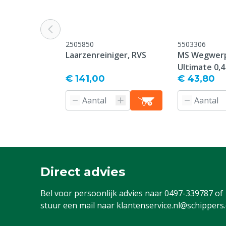
Chemische
6
bestendigheidscode
Materiaal laars
Kunststof: Po
2505850
5503306
Laarzenreiniger, RVS
MS Wegwerp
Energie absorberend
Ja
Ultimate 0,4
€ 141,00
€ 43,80
Veiligheidsnorm
S5
Normen & certificeringen
EN ISO 20345
Model laars
Knie model
Garantie
1 jaar vanaf p
geen garantie
oneigenlijk g
Direct advies
verzuim in o
Bel voor persoonlijk advies naar
0497-339787
of
Slipvaste buitenzool
SRC
stuur een mail naar
klantenservice.nl@schippers
Type laars
Purofort plus