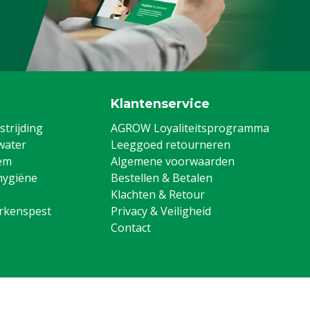
ens, Pluimvee, Schapen,
g
Klantenservice
trijding
AGROW Loyaliteitsprogramma
water
Leeggoed retourneren
em
Algemene voorwaarden
hygiëne
Bestellen & Betalen
Klachten & Retour
arkenspest
Privacy & Veiligheid
Contact