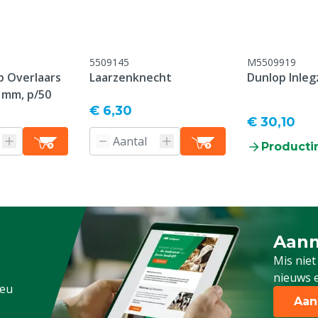
lyurethaan
5509145
M5509919
 Overlaars
Laarzenknecht
Dunlop Inleg
 mm, p/50
€ 6,30
€ 30,10
:2011
Producti
roductiedatum, er geldt
 op slijtage-onderdelen /
ebruik / breukschade /
Aanm
Schrijf
nderhoud
Mis niet
nieuws e
.eu
Aan