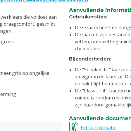
Aanvullende informat
e werklaars die voldoet aan
Gebruikerstips
:
og draagcomfort, geschikt
Deze laars heeft de hoogs
ingen.
De laarzen zijn bestand t
 groen.
vetten, ontsmettingsmidd
chemicaliën
Bijzonderheden
:
De "Sneaker-Fit" laarzen 
eer grip op ongelijke
steviger in de laars zit.
de hak blijft beter zitte
De "Classic-Fit" laarzen
herming
ruimte is rondom de enkel
zijn daardoor gemakkelijk
Aanvullende docume
Extra informatie