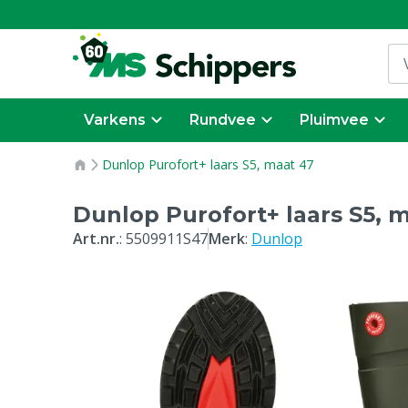
Varkens
Rundvee
Pluimvee
Dunlop Purofort+ laars S5, maat 47
Dunlop Purofort+ laars S5, 
Art.nr.
:
5509911S47
Merk
:
Dunlop