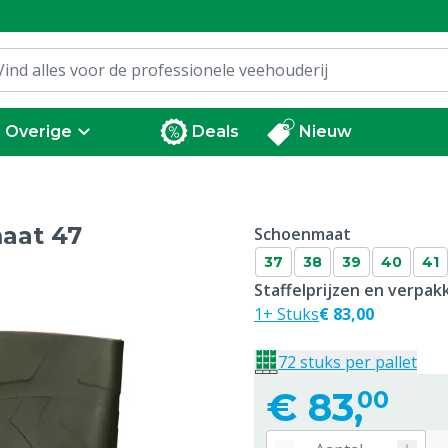
Overige
Deals
Nieuw
maat 47
Schoenmaat
37
38
39
40
41
Staffelprijzen en verpa
1+ Stuks
€ 83,00
72 stuks per pallet
€
83,
00