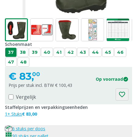
Schoenmaat
37
38
39
40
41
42
43
44
45
46
47
48
€
83,
00
Op voorraad
Prijs per stuk incl. BTW € 100,43
Vergelijk
Staffelprijzen en verpakkingseenheden
1+ Stuks
€ 83,00
6 stuks per doos
90 stuks per pallet