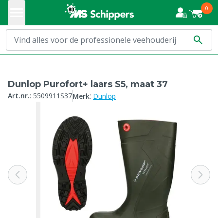
0
Dunlop Purofort+ laars S5, maat 37
:
Art.nr.
:
5509911S37
Merk
Dunlop