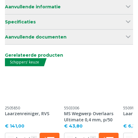
Aanvullende informatie
Specificaties
Aanvullende documenten
Gerelateerde producten
Schippers' keuze
2505850
5503306
550914
Laarzenreiniger, RVS
MS Wegwerp Overlaars
Laarze
Ultimate 0,4 mm, p/50
€ 141,00
€ 43,80
€ 6,3