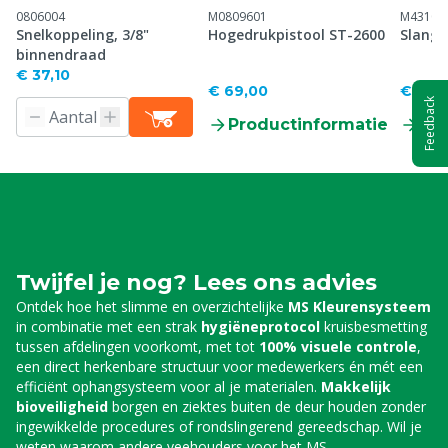
0806004
M0809601
M43100
Snelkoppeling, 3/8"
Hogedrukpistool ST-2600
Slangh
binnendraad
€ 37,10
€ 69,00
€ 767
Feedback
Productinformatie
Pr
Twijfel je nog? Lees ons advies
Ontdek hoe het slimme en overzichtelijke
MS Kleurensysteem
in combinatie met een strak
hygiëneprotocol
kruisbesmetting
tussen afdelingen voorkomt, met tot
100% visuele controle
,
een direct herkenbare structuur voor medewerkers én mét een
efficiënt ophangsysteem voor al je materialen.
Makkelijk
bioveiligheid
borgen en ziektes buiten de deur houden zonder
ingewikkelde procedures of rondslingerend gereedschap. Wil je
weten waarom andere veehouders voor het MS