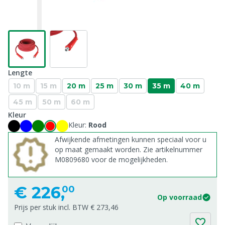
Lengte
10 m
15 m
20 m
25 m
30 m
35 m
40 m
45 m
50 m
60 m
Kleur
Kleur:
Rood
Afwijkende afmetingen kunnen speciaal voor u
op maat gemaakt worden. Zie artikelnummer
M0809680 voor de mogelijkheden.
€
226,
00
Op voorraad
Prijs per stuk incl. BTW € 273,46