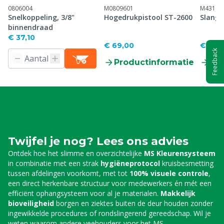
0806004
M0809601
M43100
Snelkoppeling, 3/8"
Hogedrukpistool ST-2600
Slangh
binnendraad
€ 37,10
€ 69,00
€ 767
Feedback
Productinformatie
Pr
Twijfel je nog? Lees ons advies
Ontdek hoe het slimme en overzichtelijke
MS Kleurensysteem
in combinatie met een strak
hygiëneprotocol
kruisbesmetting
tussen afdelingen voorkomt, met tot
100% visuele controle
,
een direct herkenbare structuur voor medewerkers én mét een
efficiënt ophangsysteem voor al je materialen.
Makkelijk
bioveiligheid
borgen en ziektes buiten de deur houden zonder
ingewikkelde procedures of rondslingerend gereedschap. Wil je
weten waarom andere veehouders voor het MS