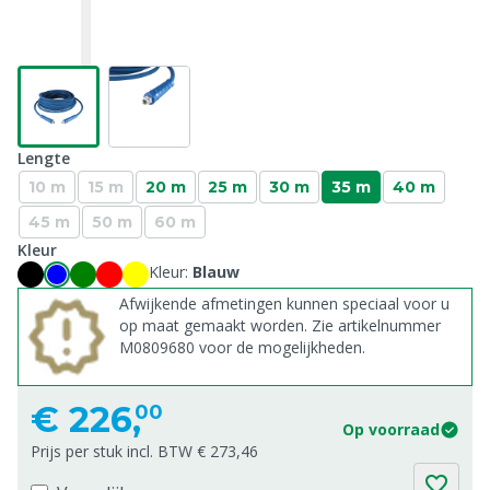
Lengte
10 m
15 m
20 m
25 m
30 m
35 m
40 m
45 m
50 m
60 m
Kleur
Kleur:
Blauw
Afwijkende afmetingen kunnen speciaal voor u
op maat gemaakt worden. Zie artikelnummer
M0809680 voor de mogelijkheden.
€
226,
00
Op voorraad
Prijs per stuk incl. BTW € 273,46