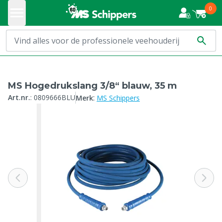
0
MS Hogedrukslang 3/8“ blauw, 35 m
:
Art.nr.
:
0809666BLU
Merk
MS Schippers