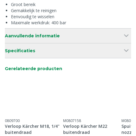
Groot bereik
Gemakkelijk te reinigen
Eenvoudig te wisselen
Maximale werkdruk: 400 bar
Aanvullende informatie
Specificaties
Gerelateerde producten
0809700
M0807158
M08091
Verloop Kärcher M18, 1/4"
Verloop Kärcher M22
Spuitl
buitendraad
buitendraad
nozzle