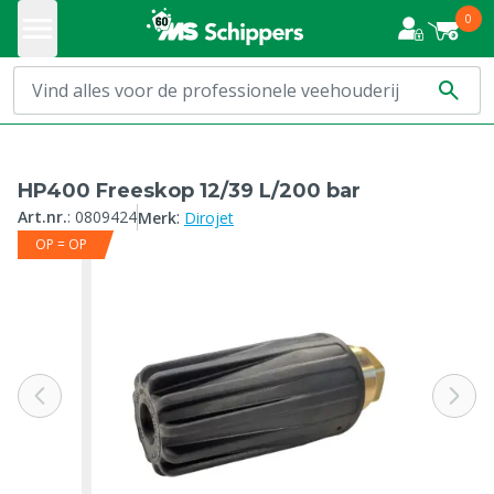
0
HP400 Freeskop 12/39 L/200 bar
:
Art.nr.
:
0809424
Merk
Dirojet
OP = OP