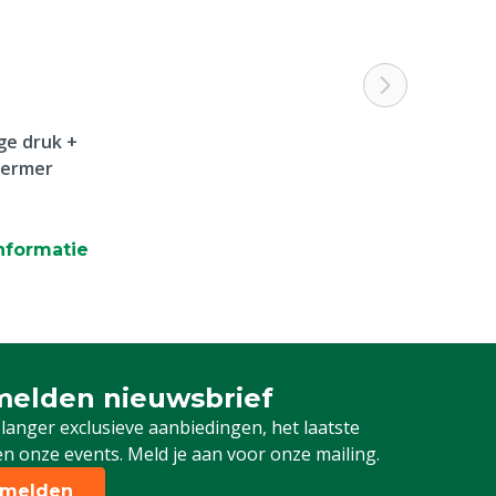
ge druk +
hermer
nformatie
elden nieuwsbrief
 je in voor onze nieuwsbrief
 langer exclusieve aanbiedingen, het laatste
n onze events. Meld je aan voor onze mailing.
melden