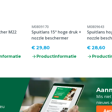
onform onze algemene
antie voorwaarden,
M0809170
M0809643
 het kopje "Klantenservice
cher M22
Spuitlans 15º hoge druk +
Spuitlans ho
 Retour" onderaan deze
d
nozzle beschermer
nozzle besc
€ 29,80
€ 28,60
ens, Pluimvee, Schapen,
g
nformatie
Productinformatie
Producti
Aanm
Schrijf
Mis niet
nieuws e
.eu
Aan