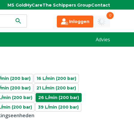
MS Gold
HyCare
The Schippers Group
Contact
0
Inloggen
Advies
/min (200 bar)
16 L/min (200 bar)
/min (200 bar)
21 L/min (200 bar)
L/min (200 bar)
26 L/min (200 bar)
L/min (200 bar)
39 L/min (200 bar)
kkingseenheden