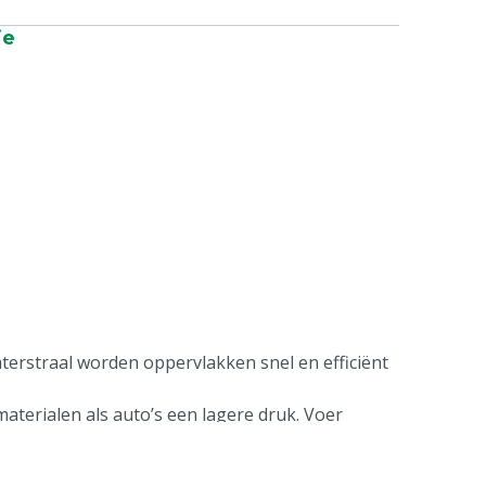
ie
terstraal worden oppervlakken snel en efficiënt
aterialen als auto’s een lagere druk. Voer
 materialen kan een hogere druk gebruik worden
uctinformatie
: