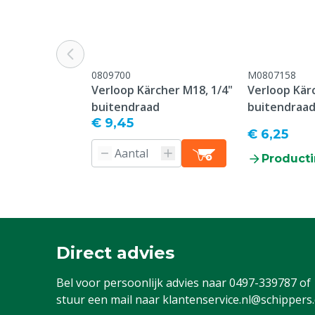
Straal
Roterend
Garantie
Standaard, c
service & gar
0809700
M0807158
vermeld onder
Verloop Kärcher M18, 1/4"
Verloop Kär
-> Klachten &
buitendraad
buitendraa
webpagina.
€ 9,45
€ 6,25
Diergroep
Rundvee, Vark
Geiten, Overi
Producti
Waterafgifte maximaal
36.5 L/min
Typenummer
08
Gewicht
615 g
Direct advies
Waterafgifte minimaal
18.2 L/min
Bel voor persoonlijk advies naar
0497-339787
of
Gatgrootte
1,68 mm
stuur een mail naar
klantenservice.nl@schippers