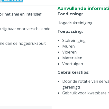
Aanvullende informat
r het snel en intensief
Toediening
:
Hogedrukreiniging
rijgbaar voor verschillende
Toepassing
:
Stalreiniging
zzle dan de hogedrukspuit
Muren
Vloeren
Materialen
Voertuigen
Gebruikerstips
:
Door de rotatie van de wa
gereinigd.
Gebruik voor kwetsbare m
vloeren, muren en harde
Overige relevante prod