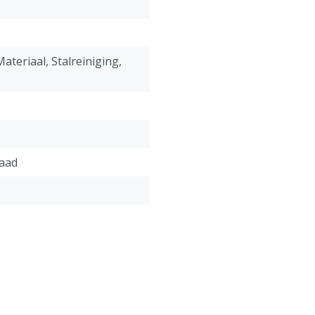
Een vuilfrees spuit een heel
(vergelijkbaar met het dicht
dergelijke dun straaltje is 
ateriaal, Stalreiniging,
veel kleiner. Om dit op te l
grote snelheid gaat roteren.
dat door een klein wieltje i
zowel een extra grote reinig
vuilfrees nooit met de punt 
verkeerde kant in schieten e
raad