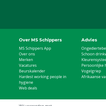
Capaciteit
26 L/min (200 
Over MS Schippers
Advies
MS Schippers App
Ongediertebes
Over ons
Schoon drink
Merken
Kleurensyste
Vacatures
Persoonlijke 
Beurskalender
Vogelgriep
Hardest working people in
Afrikaanse v
hygiene
Web deals