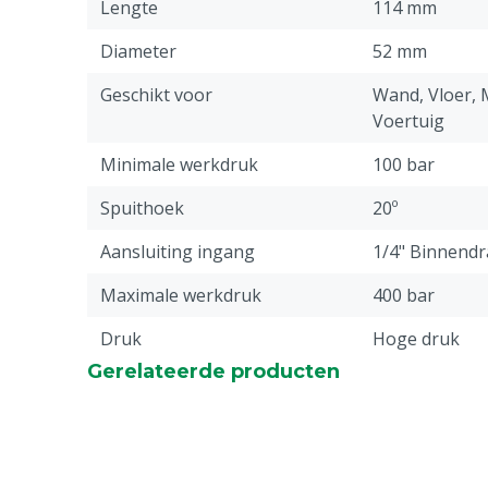
Lengte
114 mm
Diameter
52 mm
Geschikt voor
Wand, Vloer, M
Voertuig
Minimale werkdruk
100 bar
Spuithoek
20º
Aansluiting ingang
1/4" Binnend
Maximale werkdruk
400 bar
Druk
Hoge druk
Gerelateerde producten
Stuks
1
Materiaal
Messing
Watertemperatuur
< 100°C