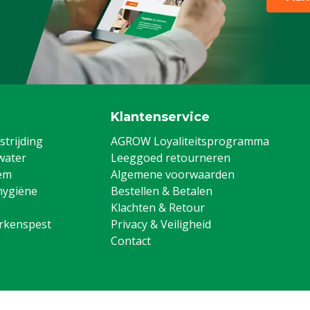
bar)
Klantenservice
trijding
AGROW Loyaliteitsprogramma
water
Leeggoed retourneren
em
Algemene voorwaarden
hygiëne
Bestellen & Betalen
Klachten & Retour
arkenspest
Privacy & Veiligheid
Contact