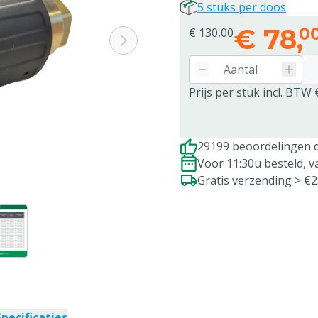
5 stuks per doos
€
78,
0
€ 130,00
Prijs per stuk incl. BTW 
29199 beoordelingen d
Voor 11:30u besteld, 
Gratis verzending > €
Specificaties