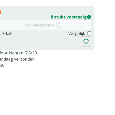
0
8 stuks voorradig
In winkelwagen
€ 94,38
Vergelijk
oor klanten: 7,8/10
vandaag verzonden
250