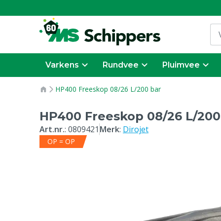
Varkens
Rundvee
Pluimvee
HP400 Freeskop 08/26 L/200 bar
HP400 Freeskop 08/26 L/200
Art.nr.
:
0809421
Merk
:
Dirojet
OP = OP