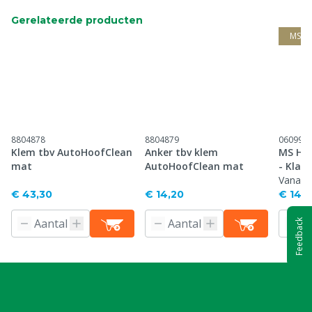
Gerelateerde producten
MS G
8804878
8804879
060997
Klem tbv AutoHoofClean
Anker tbv klem
MS Hoo
mat
AutoHoofClean mat
- Klau
Vanaf
€ 43,30
€ 14,20
€ 143
Feedback