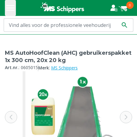
0
MS AutoHoofClean (AHC) gebruikerspakket
1x 300 cm, 20x 20 kg
:
Art.nr.
:
0605015
Merk
MS Schippers