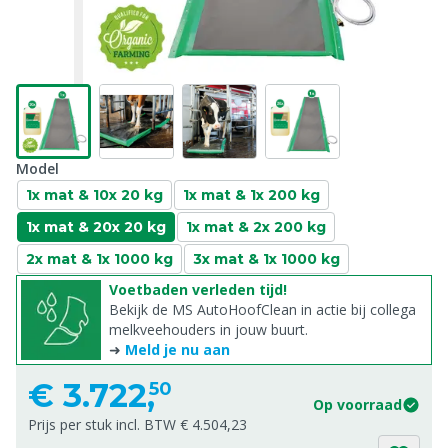
Model
1x mat & 10x 20 kg
1x mat & 1x 200 kg
1x mat & 20x 20 kg
1x mat & 2x 200 kg
2x mat & 1x 1000 kg
3x mat & 1x 1000 kg
Voetbaden verleden tijd!
Bekijk de MS AutoHoofClean in actie bij collega
melkveehouders in jouw buurt.
➜
Meld je nu aan
€
3.722,
50
Op voorraad
Prijs per stuk incl. BTW € 4.504,23