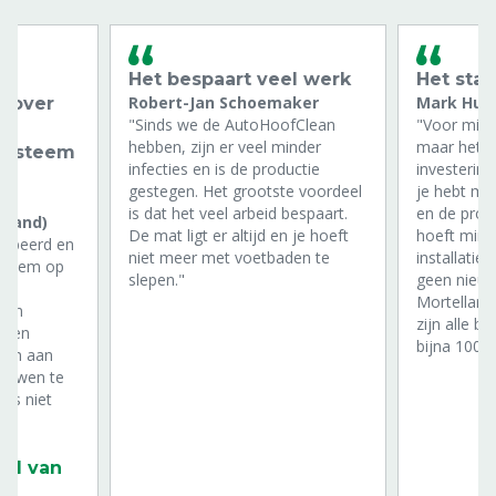
n
Het bespaart veel werk
Het staa
Robert-Jan Schoemaker
Mark Huy
n over
"Sinds we de AutoHoofClean
"Voor mij i
hebben, zijn er veel minder
maar het is
 systeem
infecties en is de productie
investering
gestegen. Het grootste voordeel
je hebt mi
is dat het veel arbeid bespaart.
en de produ
rland)
De mat ligt er altijd en je hoeft
hoeft mind
robeerd en
niet meer met voetbaden te
installatie
ysteem op
slepen."
geen nieuw
fs
Mortellaro
ngen
zijn alle b
 een
bijna 100%
eien aan
lauwen te
was niet
rg
aal van