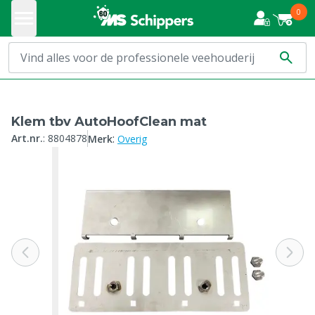
0
Klem tbv AutoHoofClean mat
:
Art.nr.
:
8804878
Merk
Overig