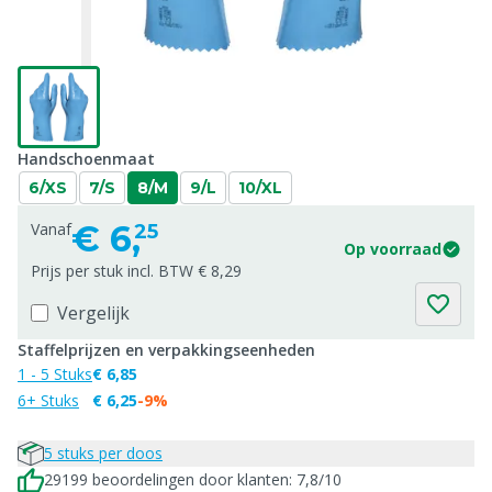
Handschoenmaat
6/XS
7/S
8/M
9/L
10/XL
€
6,
Vanaf
25
Op voorraad
Prijs per stuk incl. BTW € 8,29
Vergelijk
Staffelprijzen en verpakkingseenheden
1 - 5 Stuks
€ 6,85
6+ Stuks
€ 6,25
-9%
5 stuks per doos
29199 beoordelingen door klanten: 7,8/10