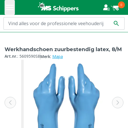
0
Werkhandschoen zuurbestendig latex, 8/M
:
Art.nr.
:
5609590S8
Merk
Mapa