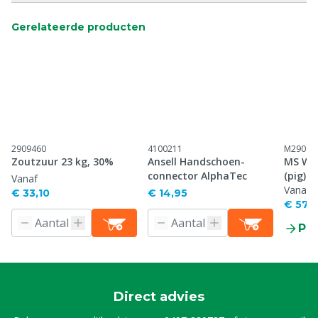
Gerelateerde producten
2909460
4100211
M29097
Zoutzuur 23 kg, 30%
Ansell Handschoen-
MS Wet
connector AlphaTec
(pig)
Vanaf
Vanaf
€ 33,10
€ 14,95
€ 57,
Pr
Direct advies