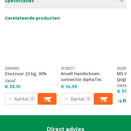
Specificaties
Gerelateerde producten
2909460
4100211
M29097
Zoutzuur 23 kg, 30%
Ansell Handschoen-
MS Wet
connector AlphaTec
(pig)
Vanaf
Vanaf
€ 33,10
€ 14,95
€ 57,
Pr
Direct advies