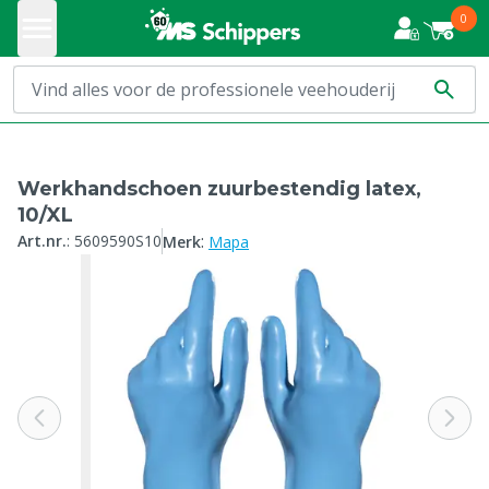
0
Werkhandschoen zuurbestendig latex,
10/XL
:
Art.nr.
:
5609590S10
Merk
Mapa