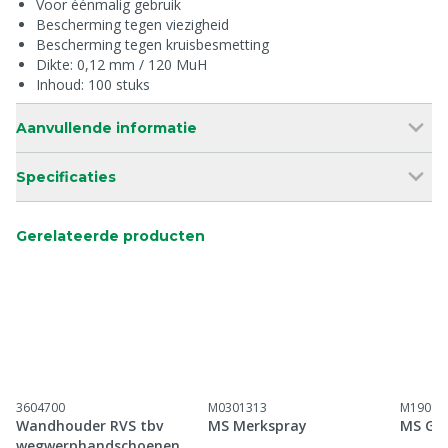
Voor éénmalig gebruik
Bescherming tegen viezigheid
Bescherming tegen kruisbesmetting
Dikte: 0,12 mm / 120 MuH
Inhoud: 100 stuks
Aanvullende informatie
Specificaties
Gerelateerde producten
3604700
M0301313
M19010
Wandhouder RVS tbv
MS Merkspray
MS Gli
wegwerphandschoenen