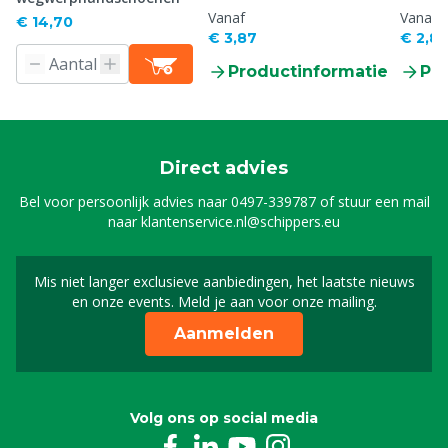
Vanaf
Vanaf
€ 14,70
€ 3,87
€ 2,85
Productinformatie
Pr
Direct advies
Bel voor persoonlijk advies naar
0497-339787
of stuur een mail
naar
klantenservice.nl@schippers.eu
Mis niet langer exclusieve aanbiedingen, het laatste nieuws
Schrijf je in voor onze n
en onze events. Meld je aan voor onze mailing.
Aanmelden
Volg ons op social media