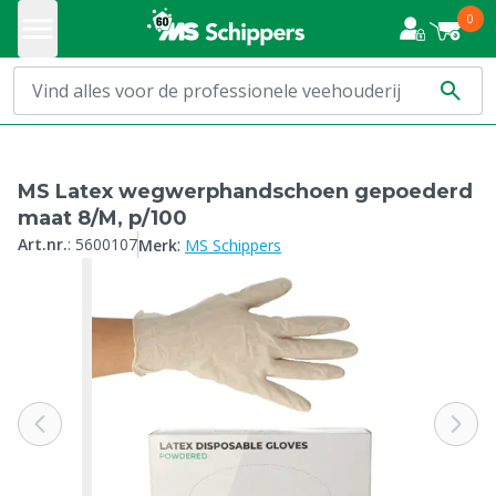
0
MS Latex wegwerphandschoen gepoederd
maat 8/M, p/100
:
Art.nr.
:
5600107
Merk
MS Schippers