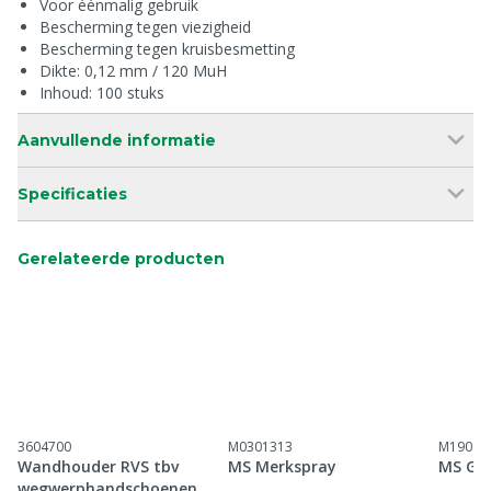
Voor éénmalig gebruik
Bescherming tegen viezigheid
Bescherming tegen kruisbesmetting
Dikte: 0,12 mm / 120 MuH
Inhoud: 100 stuks
Aanvullende informatie
Specificaties
Gerelateerde producten
3604700
M0301313
M19010
Wandhouder RVS tbv
MS Merkspray
MS Gli
wegwerphandschoenen