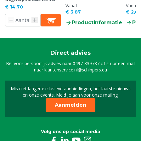
Vanaf
Vanaf
€ 14,70
€ 3,87
€ 2,85
Productinformatie
Pr
Direct advies
Bel voor persoonlijk advies naar
0497-339787
of stuur een mail
naar
klantenservice.nl@schippers.eu
Mis niet langer exclusieve aanbiedingen, het laatste nieuws
Schrijf je in voor onze n
en onze events. Meld je aan voor onze mailing.
Aanmelden
Volg ons op social media