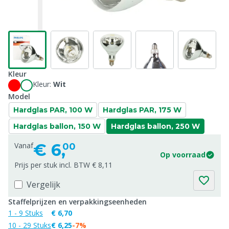
Kleur
Kleur:
Wit
Model
Hardglas PAR, 100 W
Hardglas PAR, 175 W
Hardglas ballon, 150 W
Hardglas ballon, 250 W
€
6,
Vanaf
00
Op voorraad
Prijs per stuk incl. BTW € 8,11
Vergelijk
Staffelprijzen en verpakkingseenheden
1 - 9 Stuks
€ 6,70
10 - 29 Stuks
€ 6,25
-7%