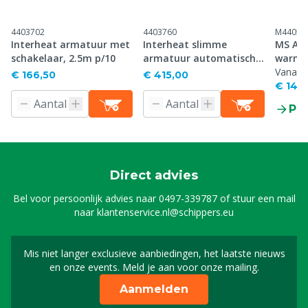
4403702
4403760
M44052
Interheat armatuur met
Interheat slimme
MS Ar
schakelaar, 2.5m p/10
armatuur automatisch
warmt
2,5 m, p/10
hoogw
Vanaf
€ 166,50
€ 415,00
€ 14,2
Pr
Direct advies
Bel voor persoonlijk advies naar
0497-339787
of stuur een mail
naar
klantenservice.nl@schippers.eu
Mis niet langer exclusieve aanbiedingen, het laatste nieuws
Schrijf je in voor onze n
en onze events. Meld je aan voor onze mailing.
Aanmelden