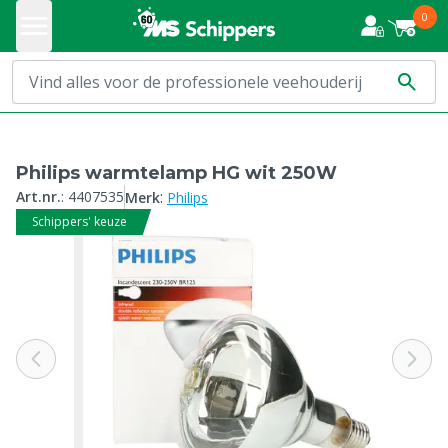
0
Philips warmtelamp HG wit 250W
:
Art.nr.
:
4407535
Merk
Philips
Schippers' keuze